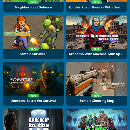
YENI
YENI
Neighborhood Defence
Zombie Road: Shooter With Destruction
YENI
YENI
Zombie Survival 3
Grandma With Machine Gun: Apocalypsis
YENI
YENI
Zombies: Battle For Survival
Zombie Shooting King