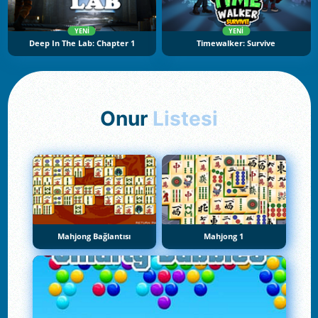
YENI
YENI
Deep In The Lab: Chapter 1
Timewalker: Survive
Onur
Listesi
Mahjong Bağlantısı
Mahjong 1