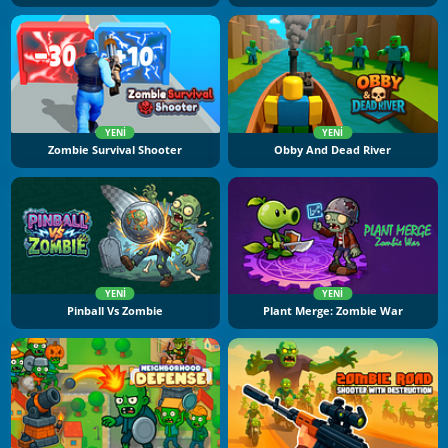
YENI
YENI
Zombie Survival Shooter
Obby And Dead River
YENI
YENI
Pinball Vs Zombie
Plant Merge: Zombie War