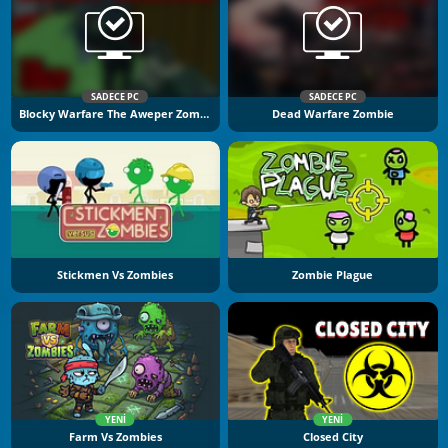
SADECE PC
SADECE PC
Blocky Warfare The Aweper Zombie
Dead Warfare Zombie
Stickmen Vs Zombies
Zombie Plague
YENI
YENI
Farm Vs Zombies
Closed City