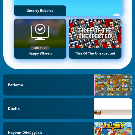
Smarty Bubbles
SADECE PC
Happy Wheels
Tiles Of The Unexpected
Patlama
Düello
Hayvan Dövüşçüsü