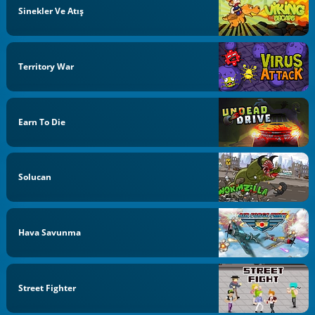
Sinekler Ve Atış
Territory War
Earn To Die
Solucan
Hava Savunma
Street Fighter