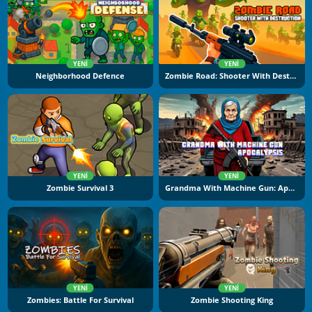
YENI
YENI
Neighborhood Defence
Zombie Road: Shooter With Destruction
YENI
YENI
Zombie Survival 3
Grandma With Machine Gun: Apocalypsis
YENI
YENI
Zombies: Battle For Survival
Zombie Shooting King