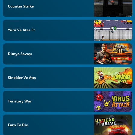
Counter Strike
Yürü Ve Ates Et
Dünya Savaşı
Sinekler Ve Atış
Territory War
Earn To Die