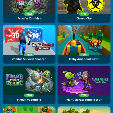
YENI
YENI
Farm Vs Zombies
Closed City
YENI
YENI
Zombie Survival Shooter
Obby And Dead River
YENI
YENI
Pinball Vs Zombie
Plant Merge: Zombie War