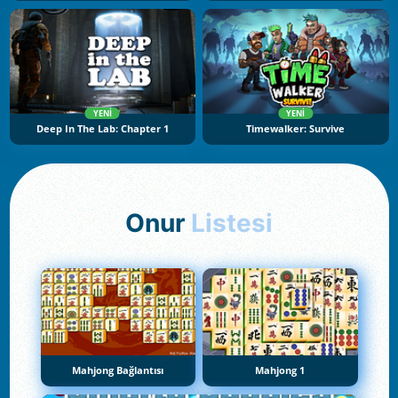
YENI
YENI
Deep In The Lab: Chapter 1
Timewalker: Survive
Onur
Listesi
Mahjong Bağlantısı
Mahjong 1