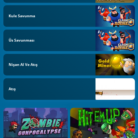
Kule Savunma
Üs Savunması
Nişan Al Ve Atış
Atış