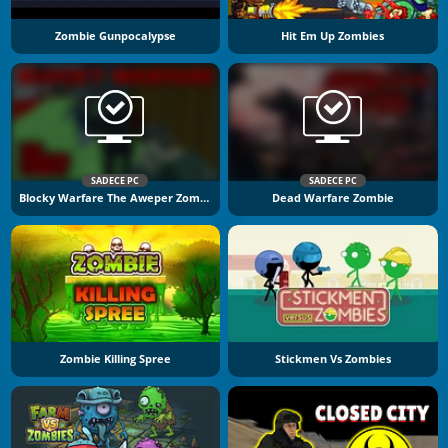
Zombie Gunpocalypse
Hit Em Up Zombies
SADECE PC
SADECE PC
Blocky Warfare The Aweper Zombie
Dead Warfare Zombie
Zombie Killing Spree
Stickmen Vs Zombies