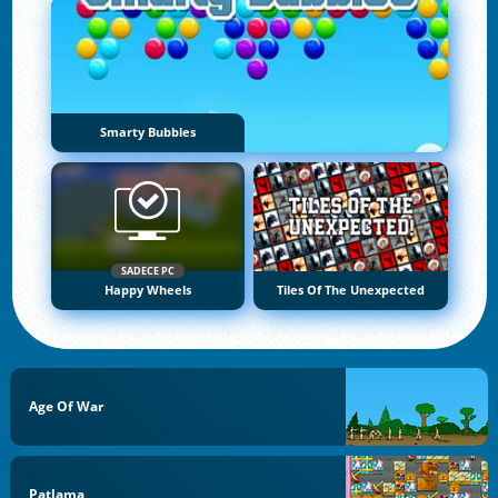
Smarty Bubbles
SADECE PC
Happy Wheels
Tiles Of The Unexpected
Age Of War
Patlama