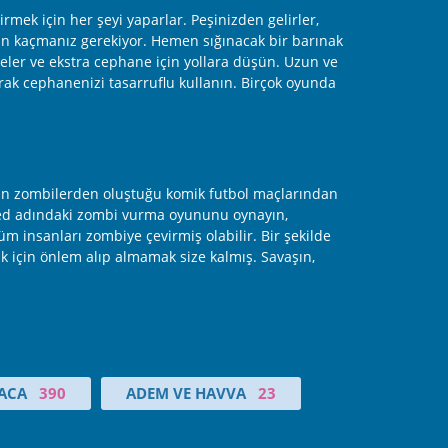
irmek için her şeyi yaparlar. Peşinizden gelirler,
rdan kaçmanız gerekiyor. Hemen sığınacak bir barınak
emeler ve ekstra cephane için yollara düşün. Uzun ve
rak cephanenizi tasarruflu kullanın. Birçok oyunda
kıtan zombilerden oluştuğu komik futbol maçlarından
 Zed adındaki zombi vurma oyununu oynayın,
üm insanları zombiye çevirmiş olabilir. Bir şekilde
k için önlem alıp almamak size kalmış. Savaşın,
ACA
390
ADEM VE HAVVA
23