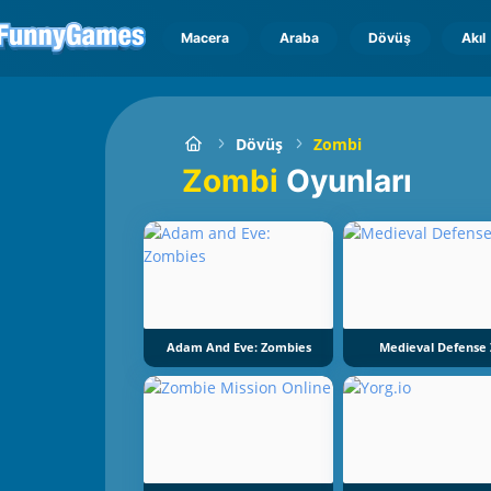
Macera
Araba
Dövüş
Akıl
Dövüş
Zombi
Zombi
Oyunları
Adam And Eve: Zombies
Medieval Defense 