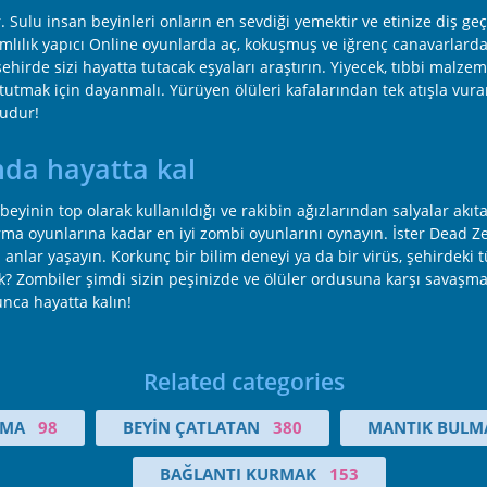
 Sulu insan beyinleri onların en sevdiği yemektir ve etinize diş geç
ağımlılık yapıcı Online oyunlarda aç, kokuşmuş ve iğrenç canavarla
 şehirde sizi hayatta tutacak eşyaları araştırın. Yiyecek, tıbbi malz
utmak için dayanmalı. Yürüyen ölüleri kafalarından tek atışla vura
ludur!
nda hayatta kal
beyinin top olarak kullanıldığı ve rakibin ağızlarından salyalar a
urma oyunlarına kadar en iyi zombi oyunlarını oynayın. İster Dead
nlar yaşayın. Korkunç bir bilim deneyi ya da bir virüs, şehirdeki t
ek? Zombiler şimdi sizin peşinizde ve ölüler ordusuna karşı savaşma
nca hayatta kalın!
Related categories
RMA
98
BEYIN ÇATLATAN
380
MANTIK BULM
BAĞLANTI KURMAK
153