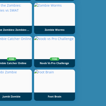
Kill The Zombies: Zombies Vs SWAT
Zombie Worms
YENI
YENI
mbie Catcher Online
Noob Vs Pro Challenge
Jumbi Zombie
Foot Brain