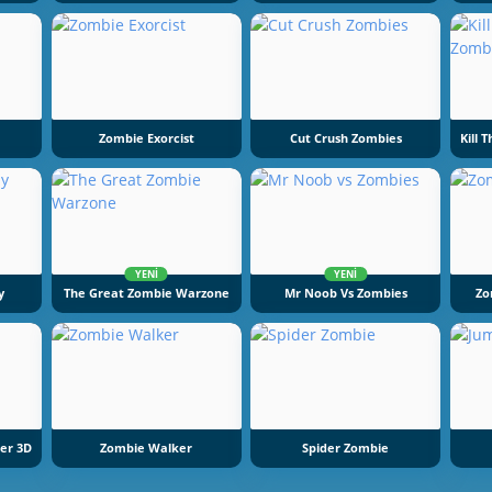
Zombie Exorcist
Cut Crush Zombies
YENI
YENI
y
The Great Zombie Warzone
Mr Noob Vs Zombies
Zo
er 3D
Zombie Walker
Spider Zombie