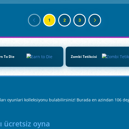
1
2
3
rn To Die
Zombi Tetikcisi
ı oyunlari kolleksiyonu bulabilirsiniz! Burada en azindan 106 deg
ı ücretsiz oyna