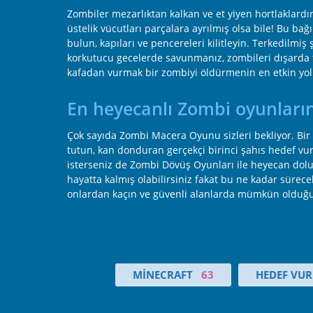
Zombiler mezarlıktan kalkan ve et yiyen hortlaklardır.
üstelik vücutları parçalara ayrılmış olsa bile! Bu b
bulun, kapıları ve pencereleri kilitleyin. Terkedilmiş
korkutucu gecelerde savunmanız, zombileri dışarda t
kafadan vurmak bir zombiyi öldürmenin en etkin yo
En heyecanlı Zombi oyunları
Çok sayıda Zombi Macera Oyunu sizleri bekliyor. Bir 
tutun, kan donduran gerçekçi birinci şahıs hedef v
isterseniz de Zombi Dövüş Oyunları ile heyecan dolu a
hayatta kalmış olabilirsiniz fakat bu ne kadar sürec
onlardan kaçın ve güvenli alanlarda mümkün olduğu
MINECRAFT
63
HEDEF VU