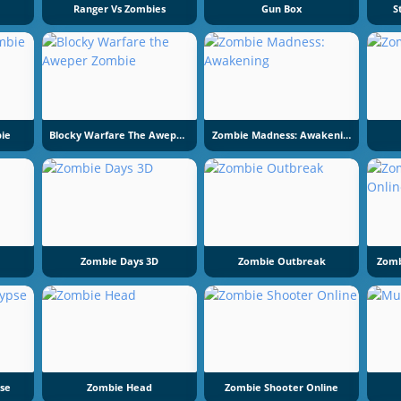
Ranger Vs Zombies
Gun Box
S
ie
Blocky Warfare The Aweper Zombie
Zombie Madness: Awakening
Zombie Days 3D
Zombie Outbreak
Zomb
se
Zombie Head
Zombie Shooter Online