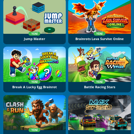
YENI
YENI
Jump Master
Brainrots Lava Survive Online
YENI
YENI
Break A Lucky Egg Brainrot
Battle Racing Stars
YENI
YENI