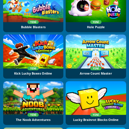
YENI
YENI
Bubble Blasters
Hole Puzzle
YENI
YENI
Kick Lucky Boxes Online
Arrow Count Master
YENI
YENI
The Noob Adventures
Lucky Brainrot Blocks Online