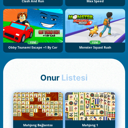
Clash And Run
Max Speed
YENI
YENI
Obby Tsunami Escape +1 By Car
Monster Squad Rush
Onur
Listesi
Mahjong Bağlantısı
Mahjong 1