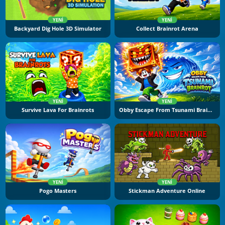
YENI
YENI
Backyard Dig Hole 3D Simulator
Collect Brainrot Arena
YENI
YENI
Survive Lava For Brainrots
Obby Escape From Tsunami Brainrot
YENI
YENI
Pogo Masters
Stickman Adventure Online