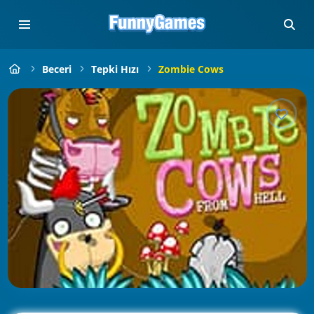
Beceri
Tepki Hızı
Zombie Cows