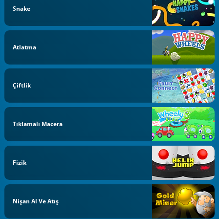
Snake
Atlatma
Çiftlik
Tıklamalı Macera
Fizik
Nişan Al Ve Atış