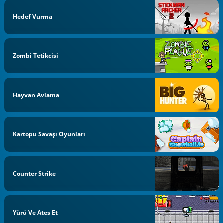
Hedef Vurma
Zombi Tetikcisi
Hayvan Avlama
Kartopu Savaşı Oyunları
Counter Strike
Yürü Ve Ates Et