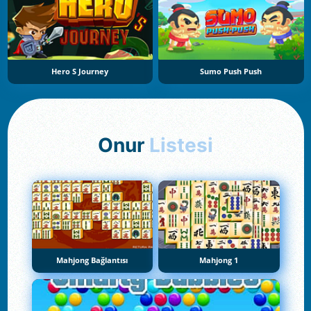
Hero S Journey
Sumo Push Push
Onur
Listesi
Mahjong Bağlantısı
Mahjong 1