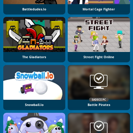
Battledudes.io
Mortal Cage Fighter
The Gladiators
Street Fight Online
SADECE PC
Snowball.io
Battle Pirates