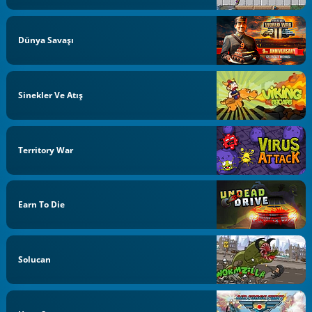
Dünya Savaşı
Sinekler Ve Atış
Territory War
Earn To Die
Solucan