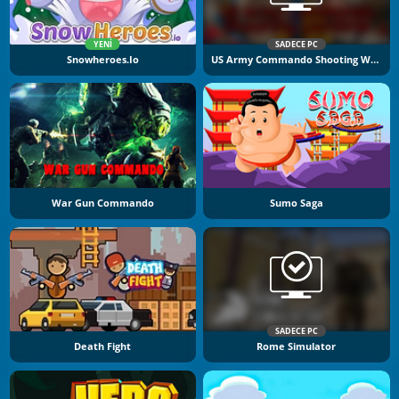
YENI
SADECE PC
Snowheroes.io
US Army Commando Shooting Warzone
War Gun Commando
Sumo Saga
SADECE PC
Death Fight
Rome Simulator