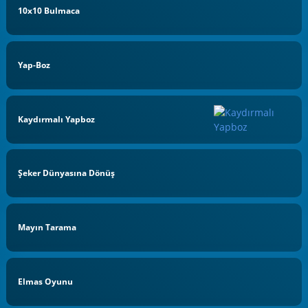
10x10 Bulmaca
Yap-Boz
Kaydırmalı Yapboz
Şeker Dünyasına Dönüş
Mayın Tarama
Elmas Oyunu