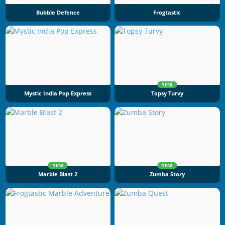
Bubble Defence
Frogtastic
YENI
Mystic India Pop Express
Topsy Turvy
YENI
YENI
Marble Blast 2
Zumba Story