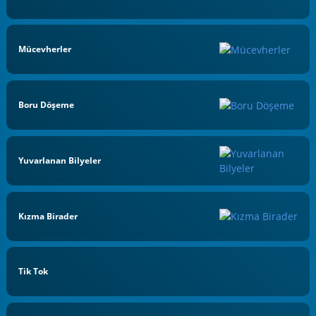
Mücevherler
Boru Döşeme
Yuvarlanan Bilyeler
Kızma Birader
Tik Tok