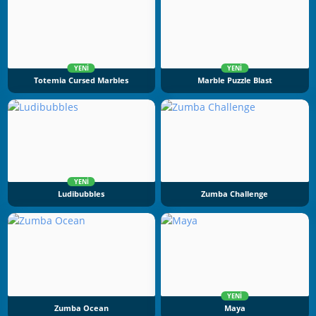
YENI
YENI
Totemia Cursed Marbles
Marble Puzzle Blast
YENI
Ludibubbles
Zumba Challenge
YENI
Zumba Ocean
Maya