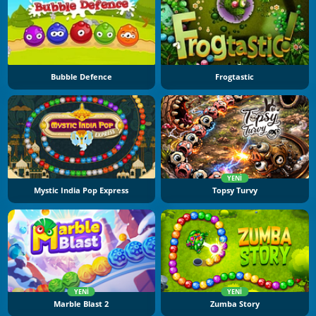
Bubble Defence
Frogtastic
YENI
Mystic India Pop Express
Topsy Turvy
YENI
YENI
Marble Blast 2
Zumba Story