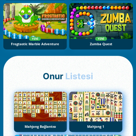
YENI
YENI
Frogtastic Marble Adventure
Zumba Quest
Onur
Listesi
Mahjong Bağlantısı
Mahjong 1