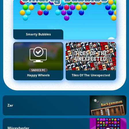
Smarty Bubbles
SADECE PC
Happy Wheels
Tiles Of The Unexpected
Zar
Mücevherler