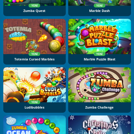
YENI
YENI
Zumba Quest
Marble Dash
YENI
YENI
Totemia Cursed Marbles
Marble Puzzle Blast
YENI
Ludibubbles
Zumba Challenge