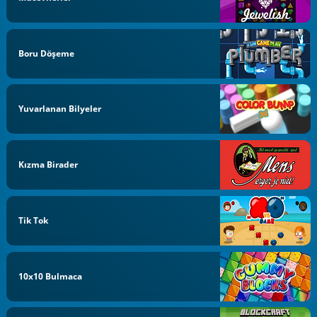
Boru Döşeme
Yuvarlanan Bilyeler
Kızma Birader
Tik Tok
10x10 Bulmaca