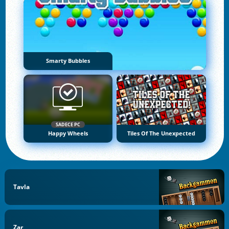
Smarty Bubbles
SADECE PC
Happy Wheels
Tiles Of The Unexpected
Tavla
Zar