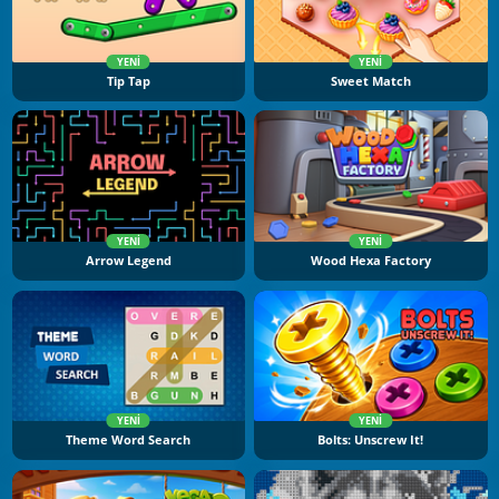
YENI
YENI
Tip Tap
Sweet Match
YENI
YENI
Arrow Legend
Wood Hexa Factory
YENI
YENI
Theme Word Search
Bolts: Unscrew It!