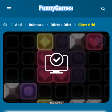
Akıl
Bulmaca
Dörtde Dört
Glow Grid
SADECE PC