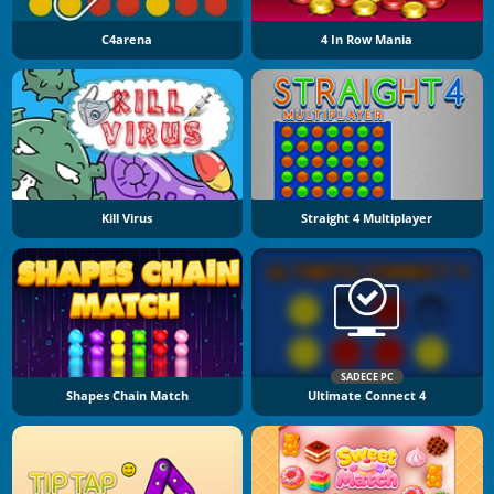
C4arena
4 In Row Mania
Kill Virus
Straight 4 Multiplayer
SADECE PC
Shapes Chain Match
Ultimate Connect 4