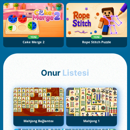
YENI
YENI
Cake Merge 2
Rope Stitch Puzzle
Onur
Listesi
Mahjong Bağlantısı
Mahjong 1