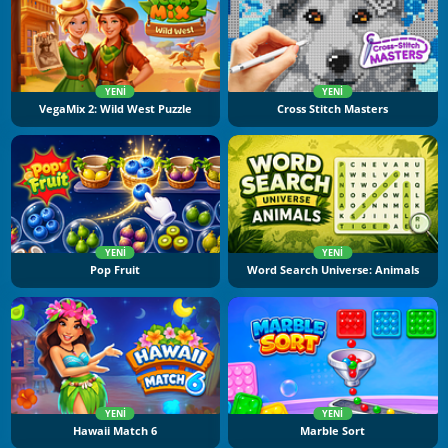
YENI
YENI
VegaMix 2: Wild West Puzzle
Cross Stitch Masters
YENI
YENI
Pop Fruit
Word Search Universe: Animals
YENI
YENI
Hawaii Match 6
Marble Sort