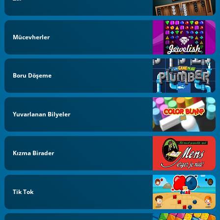
Mücevherler
Boru Döşeme
Yuvarlanan Bilyeler
Kızma Birader
Tik Tok