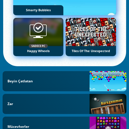
Smarty Bubbles
SADECE PC
Happy Wheels
Tiles Of The Unexpected
Beyin Çatlatan
Zar
Mücevherler