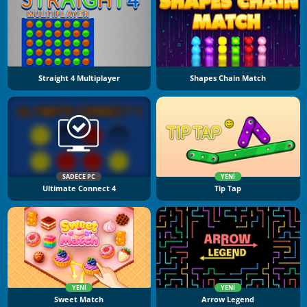
Straight 4 Multiplayer
Shapes Chain Match
SADECE PC
YENI
Ultimate Connect 4
Tip Tap
YENI
YENI
Sweet Match
Arrow Legend