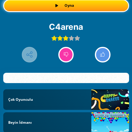
Oyna
C4arena
Çok Oyunculu
Beyin İdmanı