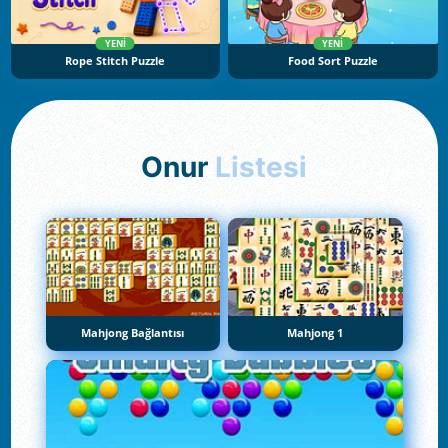
YENI
YENI
Rope Stitch Puzzle
Food Sort Puzzle
Onur
Listesi
Mahjong Bağlantısı
Mahjong 1