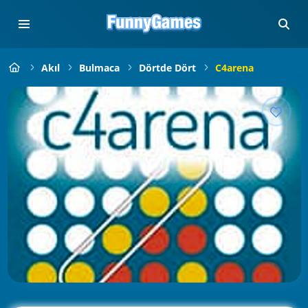
Akıl
Bulmaca
Dörtde Dört
C4arena