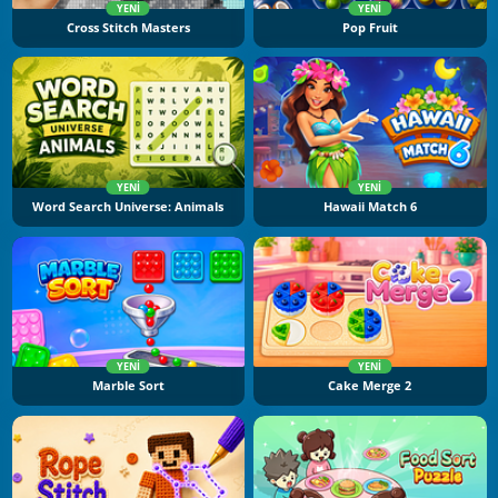
YENI
YENI
Cross Stitch Masters
Pop Fruit
YENI
YENI
Word Search Universe: Animals
Hawaii Match 6
YENI
YENI
Marble Sort
Cake Merge 2