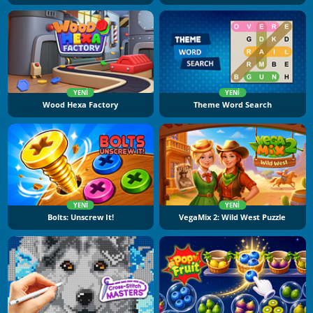
YENI
YENI
Wood Hexa Factory
Theme Word Search
YENI
YENI
Bolts: Unscrew It!
VegaMix 2: Wild West Puzzle