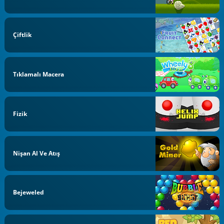
Çiftlik
Tıklamalı Macera
Fizik
Nişan Al Ve Atış
Bejeweled