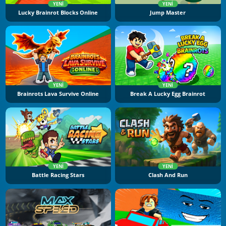
YENI
YENI
Lucky Brainrot Blocks Online
Jump Master
YENI
YENI
Brainrots Lava Survive Online
Break A Lucky Egg Brainrot
YENI
YENI
Battle Racing Stars
Clash And Run