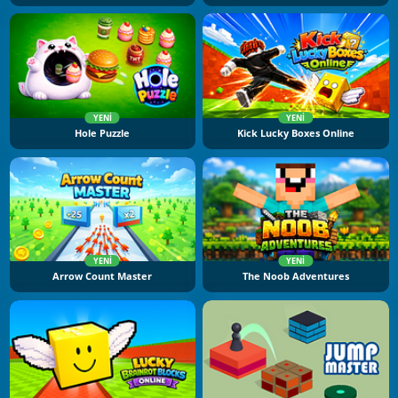
YENI
YENI
Hole Puzzle
Kick Lucky Boxes Online
YENI
YENI
Arrow Count Master
The Noob Adventures