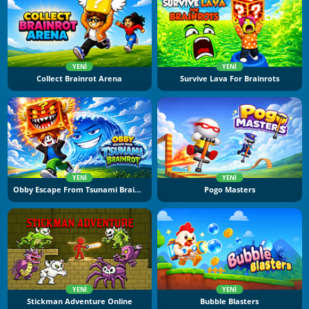
YENI
YENI
Collect Brainrot Arena
Survive Lava For Brainrots
YENI
YENI
Obby Escape From Tsunami Brainrot
Pogo Masters
YENI
YENI
Stickman Adventure Online
Bubble Blasters