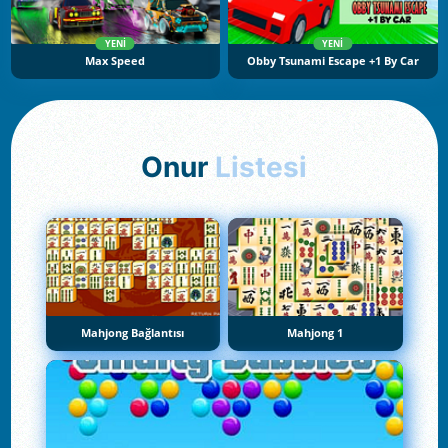
YENI
YENI
Max Speed
Obby Tsunami Escape +1 By Car
Onur
Listesi
Mahjong Bağlantısı
Mahjong 1