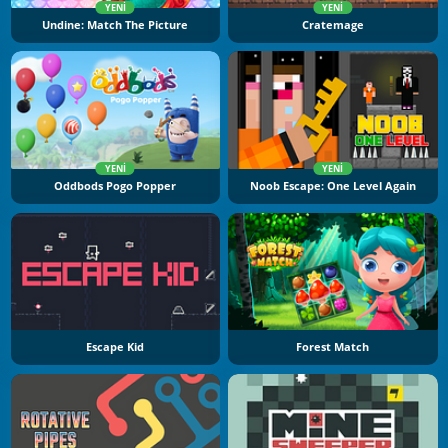
YENI
YENI
Undine: Match The Picture
Cratemage
YENI
YENI
Oddbods Pogo Popper
Noob Escape: One Level Again
Escape Kid
Forest Match