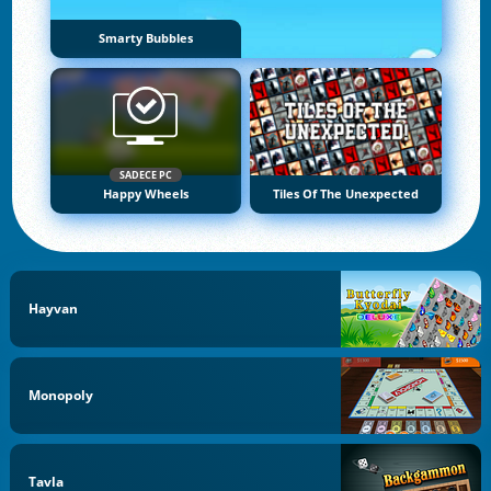
Smarty Bubbles
SADECE PC
Happy Wheels
Tiles Of The Unexpected
Hayvan
Monopoly
Tavla