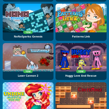
YENI
NoNoSparks: Genesis
Patterns Link
YENI
YENI
Laser Cannon 2
Huggy Love And Rescue