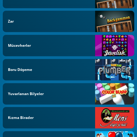
Zar
Mücevherler
Boru Döşeme
Yuvarlanan Bilyeler
Kızma Birader