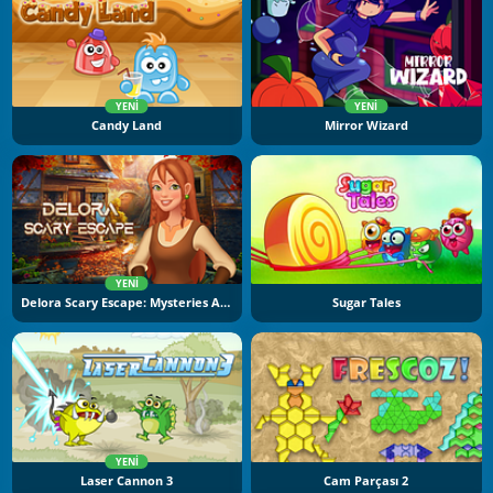
YENI
YENI
Candy Land
Mirror Wizard
YENI
Delora Scary Escape: Mysteries Adventure
Sugar Tales
YENI
Laser Cannon 3
Cam Parçası 2