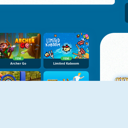
YENI
YENI
Archer Go
Limited Kaboom
YENI
YENI
Archery Master
Angry Guys
Ma