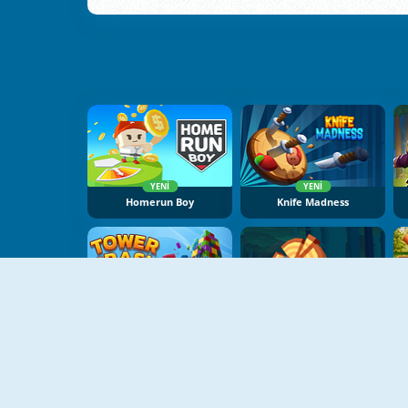
YENI
YENI
Homerun Boy
Knife Madness
YENI
YENI
Tower Crash 3D
Crazy Axe