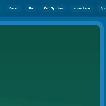
Beceri
Kız
Kart Oyunları
Kumarhane
Spo