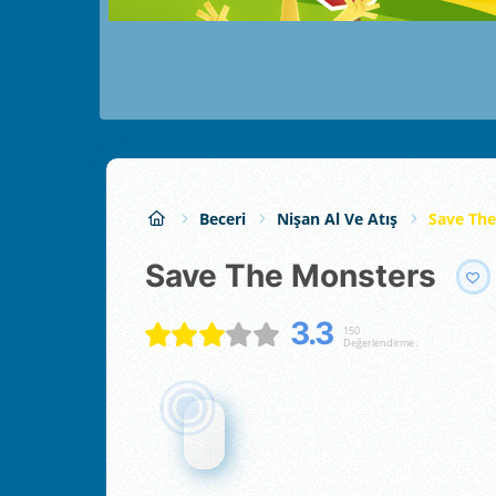
Beceri
Nişan Al Ve Atış
Save Th
Save The Monsters
3.3
150
Değerlendirme :