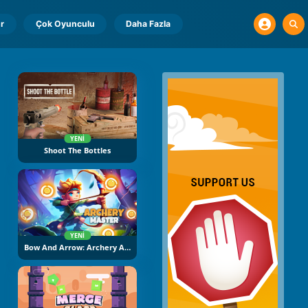
r
Çok Oyunculu
Daha Fazla
YENI
Shoot The Bottles
YENI
Bow And Arrow: Archery Adventure