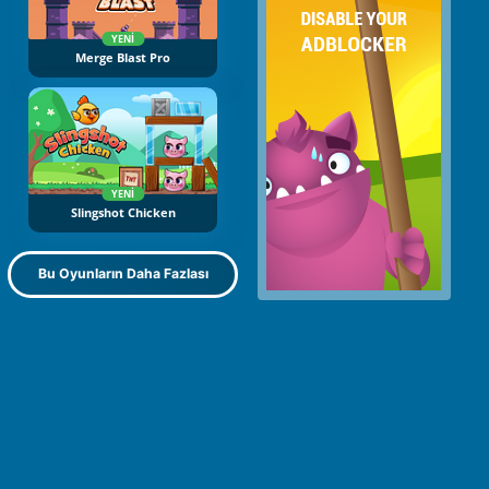
YENI
Merge Blast Pro
YENI
Slingshot Chicken
Bu Oyunların Daha Fazlası