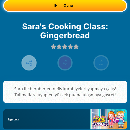
Oyna
Sara's Cooking Class:
Gingerbread
Sara ile beraber en nefis kurabiyeleri yapmaya çalış!
Talimatlara uyup en yüksek puana ulaşmaya gayret!
Eğitici