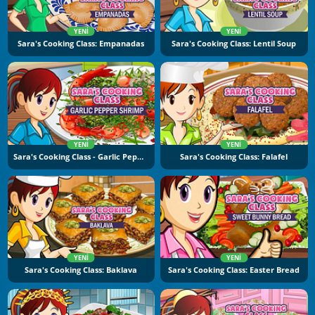
YENI
YENI
Sara's Cooking Class: Empanadas
Sara's Cooking Class: Lentil Soup
YENI
YENI
Sara's Cooking Class - Garlic Pepper Shrimp
Sara's Cooking Class: Falafel
YENI
YENI
Sara's Cooking Class: Baklava
Sara's Cooking Class: Easter Bread