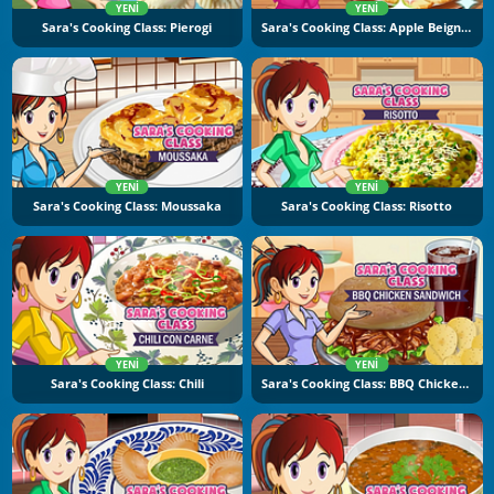
YENI
YENI
Sara's Cooking Class: Pierogi
Sara's Cooking Class: Apple Beignets
YENI
YENI
Sara's Cooking Class: Moussaka
Sara's Cooking Class: Risotto
YENI
YENI
Sara's Cooking Class: Chili
Sara's Cooking Class: BBQ Chicken Sandwich