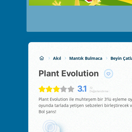
Akıl
Mantık Bulmaca
Beyin Çatl
Plant Evolution
3.1
72
Değerlendirme :
Plant Evolution ile muhteşem bir 3'lü eşleme o
oyunda tarlada yetişen sebzeleri birleştirecek v
Bol şans!