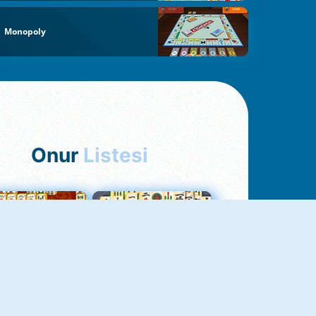
Monopoly
Onur
Listesi
hjong Bağlantısı
Mahjong 1