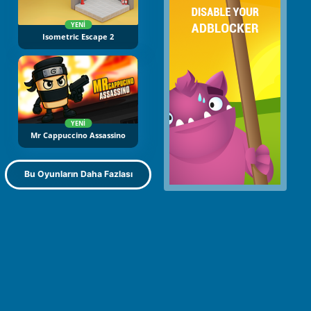
YENI
Isometric Escape 2
YENI
Mr Cappuccino Assassino
Bu Oyunların Daha Fazlası