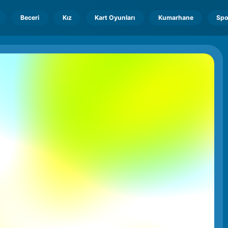
Beceri
Kız
Kart Oyunları
Kumarhane
Spo