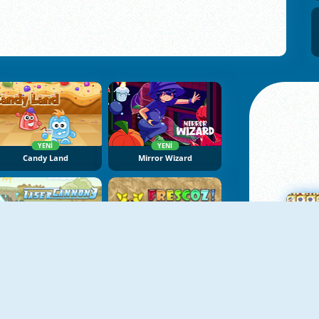
YENI
YENI
Candy Land
Mirror Wizard
YENI
Laser Cannon 3
Cam Parçası 2
Ma