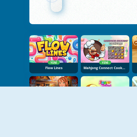
YENI
YENI
Flow Lines
Mahjong Connect Cookware
YENI
Delora Scary Escape: Mysteries Adventure
Sugar Tales