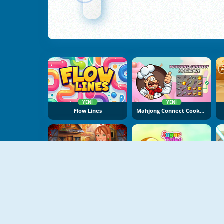
YENI
YENI
Flow Lines
Mahjong Connect Cookware
YENI
Delora Scary Escape: Mysteries Adventure
Sugar Tales