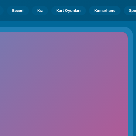
Beceri
Kız
Kart Oyunları
Kumarhane
Spo