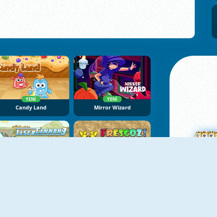
YENI
YENI
Candy Land
Mirror Wizard
YENI
Laser Cannon 3
Cam Parçası 2
Ma