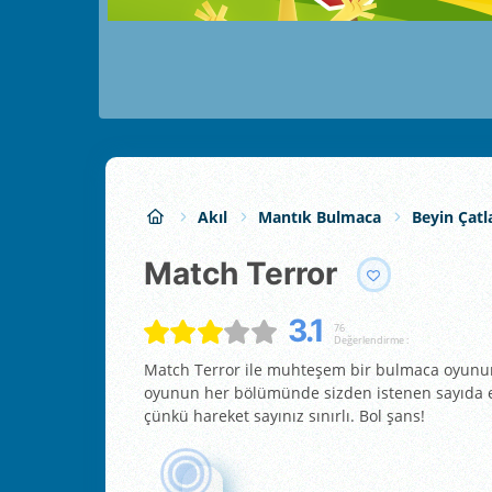
Akıl
Mantık Bulmaca
Beyin Çatl
Match Terror
3.1
76
Değerlendirme :
Match Terror ile muhteşem bir bulmaca oyununa
oyunun her bölümünde sizden istenen sayıda eş
çünkü hareket sayınız sınırlı. Bol şans!