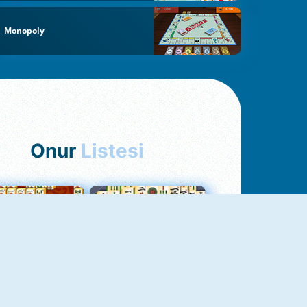
Monopoly
Onur
Listesi
hjong Bağlantısı
Mahjong 1