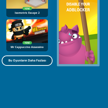
YENI
Isometric Escape 2
YENI
Mr Cappuccino Assassino
Bu Oyunların Daha Fazlası