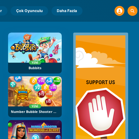
r
Çok Oyunculu
Daha Fazla
YENI
Bubbits
YENI
Number Bubble Shooter Wild West