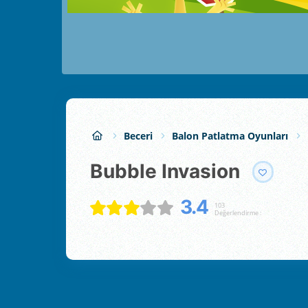
Beceri
Balon Patlatma Oyunları
Bubble Invasion
3.4
103
Değerlendirme :