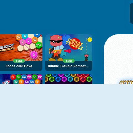
YENI
YENI
Shoot 2048 Hexa
Bubble Trouble Remastered
YENI
YENI
Number Bubble Shooter
Bubble Shooter Neon
Ma