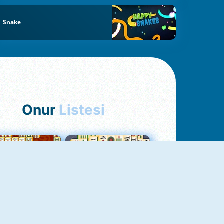
Snake
Onur
Listesi
hjong Bağlantısı
Mahjong 1