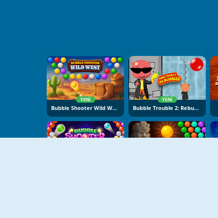
YENI
YENI
Bubble Shooter Wild West
Bubble Trouble 2: Rebubbled
YENI
YENI
Bubble Shooter Witch Tower 2
Bubble Shooter Temple Jewels