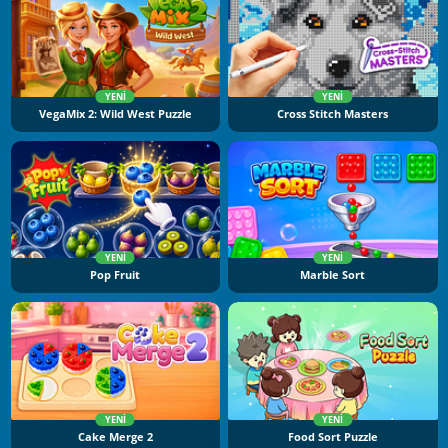
YENI
YENI
VegaMix 2: Wild West Puzzle
Cross Stitch Masters
YENI
YENI
Pop Fruit
Marble Sort
YENI
YENI
Cake Merge 2
Food Sort Puzzle