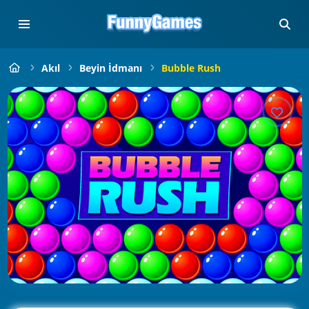
Akıl
Beyin İdmanı
Bubble Rush