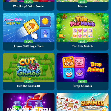
YENI
YENI
Woolloop! Color Puzzle
Mazoo
YENI
YENI
Arrow Shift Logic Tree
Tile Pair Match
YENI
YENI
Cut The Grass 3D
Drop Animals