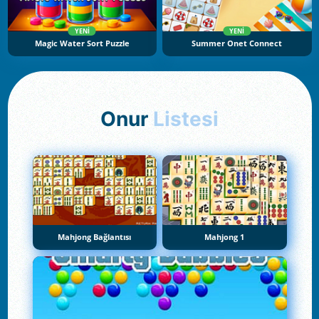
YENI
YENI
Magic Water Sort Puzzle
Summer Onet Connect
Onur
Listesi
Mahjong Bağlantısı
Mahjong 1