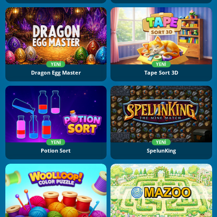
YENI
YENI
Dragon Egg Master
Tape Sort 3D
YENI
YENI
Potion Sort
SpelunKing