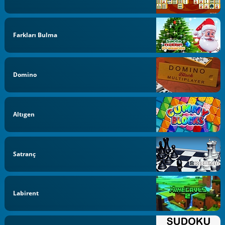
Farkları Bulma
Domino
Altıgen
Satranç
Labirent