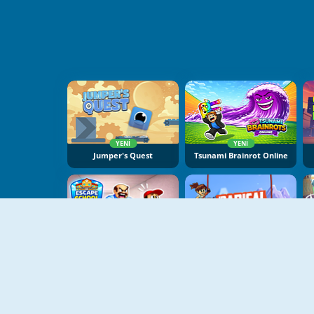
YENI
YENI
Jumper's Quest
Tsunami Brainrot Online
YENI
YENI
Escape School Duel
Radical Rappelling