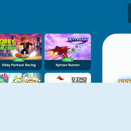
YENI
YENI
Obby Parkour Racing
Xytrian Runner
YENI
YENI
Om Nom Run
Dino Game Online
Ma