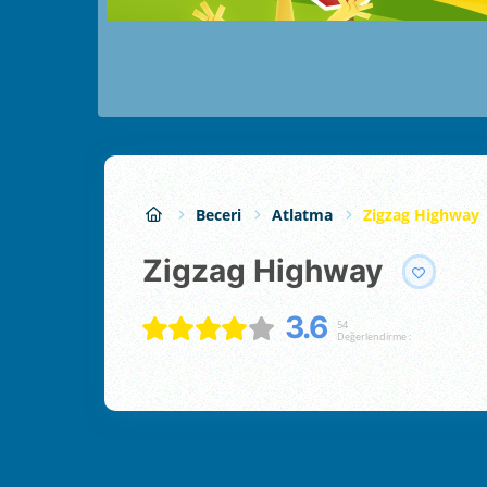
Beceri
Atlatma
Zigzag Highway
Zigzag Highway
3.6
54
Değerlendirme :