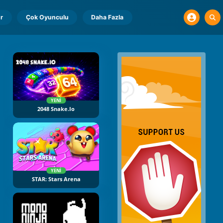
r
Çok Oyunculu
Daha Fazla
YENI
2048 Snake.io
YENI
STAR: Stars Arena