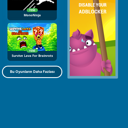
YENI
MonoNinja
YENI
Survive Lava For Brainrots
Bu Oyunların Daha Fazlası