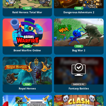
YENI
YENI
Raid Heroes: Total War
Dangerous Adventure 2
YENI
YENI
Brawl Warfire Online
Bug War 2
YENI
SADECE PC
Royal Heroes
Fantasy Battles