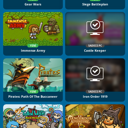
Gear Wars
Siege Battleplan
YENI
SADECE PC
Immense Army
Castle Keeper
YENI
SADECE PC
Pirates: Path Of The Buccaneer
Iron Order 1919