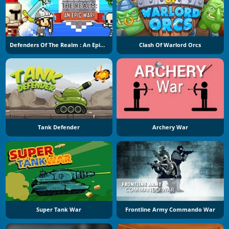
Defenders Of The Realm : An Epic War !
Clash Of Warlord Orcs
Tank Defender
Archery War
Super Tank War
Frontline Army Commando War