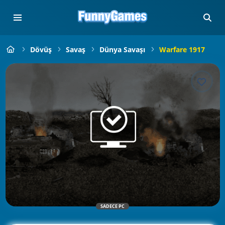
Dövüş
Savaş
Dünya Savaşı
Warfare 1917
SADECE PC