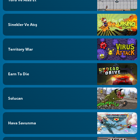
Sinekler Ve Atış
Territory War
Earn To Die
Solucan
Hava Savunma