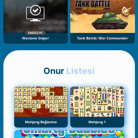
SADECE PC
Warzone Sniper
Tank Battle: War Commander
Onur
Listesi
Mahjong Bağlantısı
Mahjong 1