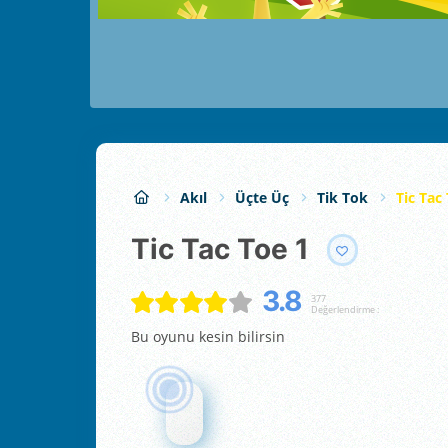
Akıl
Üçte Üç
Tik Tok
Tic Tac
Tic Tac Toe 1
3.8
377
Değerlendirme :
Bu oyunu kesin bilirsin