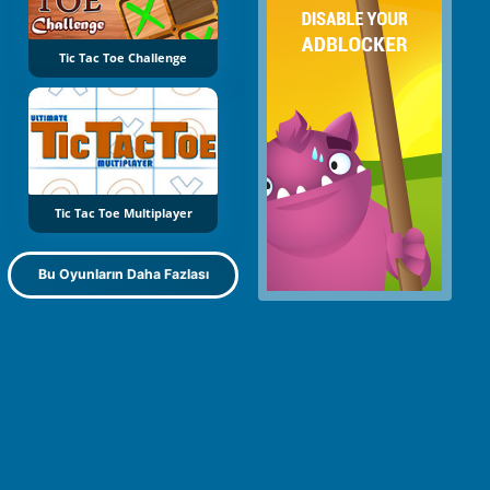
Tic Tac Toe Challenge
Tic Tac Toe Multiplayer
Bu Oyunların Daha Fazlası