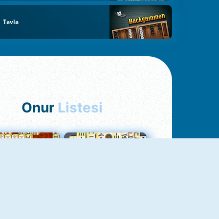
Tavla
Onur
Listesi
hjong Bağlantısı
Mahjong 1