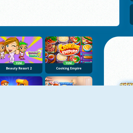
YENI
YENI
Beauty Resort 2
Cooking Empire
YENI
YENI
My Arcade Center
My Cake Shop: Bake And Serve
Ma