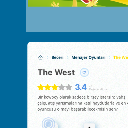
Beceri
Menajer Oyunları
The We
The West
3.4
43
Değerlendirme :
Bir kowboy olarak sadece birşey istersin: Vahş
çalış, atış yarışmalarına katıl haydutlarla ve en
oyuncusu olmayı başarabilecekmisin sen?