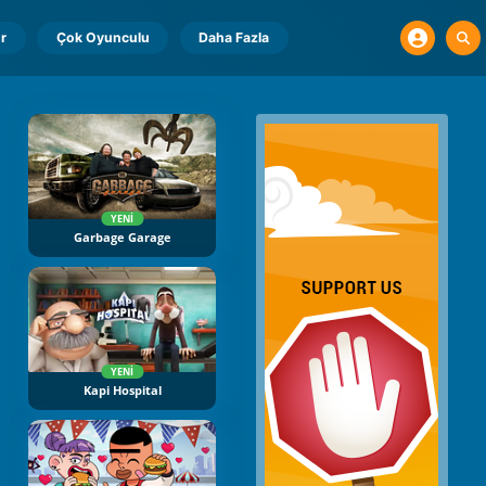
r
Çok Oyunculu
Daha Fazla
YENI
Garbage Garage
YENI
Kapi Hospital