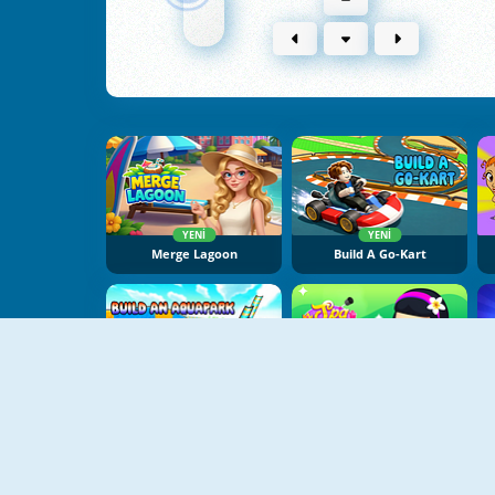
YENI
YENI
Merge Lagoon
Build A Go-Kart
YENI
YENI
Build An Aquapark
Spa Empire