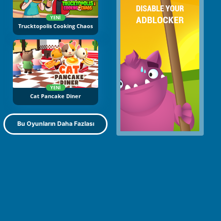
YENI
Trucktopolis Cooking Chaos
YENI
Cat Pancake Diner
Bu Oyunların Daha Fazlası