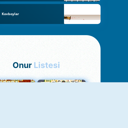
Kovboylar
Onur
Listesi
hjong Bağlantısı
Mahjong 1