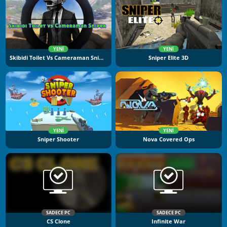
YENI
YENI
Skibidi Toilet Vs Cameraman Sniper
Sniper Elite 3D
YENI
YENI
Sniper Shooter
Nova Covered Ops
SADECE PC
SADECE PC
CS Clone
Infinite War