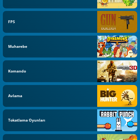
FPS
Muharebe
Komando
Avlama
Tokatlama Oyunları