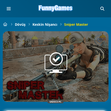
Dövüş
Keskin Nişancı
Sniper Master
SADECE PC