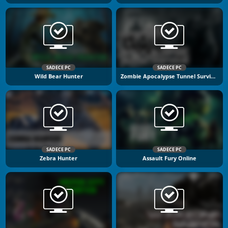
SADECE PC
SADECE PC
Wild Bear Hunter
Zombie Apocalypse Tunnel Survival
SADECE PC
SADECE PC
Zebra Hunter
Assault Fury Online