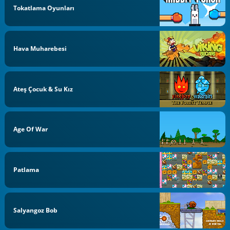
Tokatlama Oyunları
Hava Muharebesi
Ateş Çocuk & Su Kız
Age Of War
Patlama
Salyangoz Bob