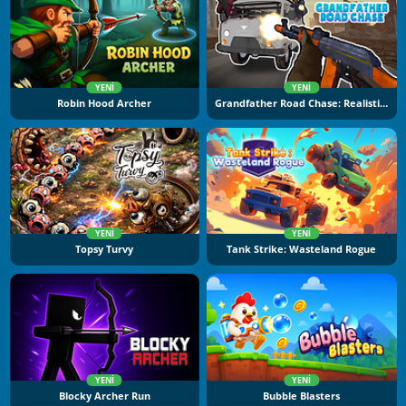
YENI
YENI
Robin Hood Archer
Grandfather Road Chase: Realistic Shooter
YENI
YENI
Topsy Turvy
Tank Strike: Wasteland Rogue
YENI
YENI
Blocky Archer Run
Bubble Blasters