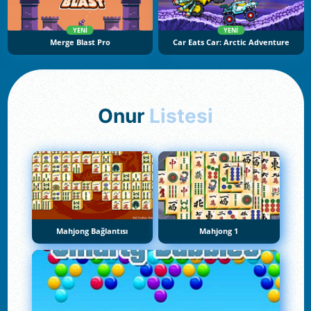
YENI
YENI
Merge Blast Pro
Car Eats Car: Arctic Adventure
Onur
Listesi
Mahjong Bağlantısı
Mahjong 1