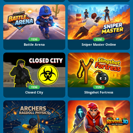
YENI
YENI
Battle Arena
Sniper Master Online
YENI
YENI
Closed City
Slingshot Fortress