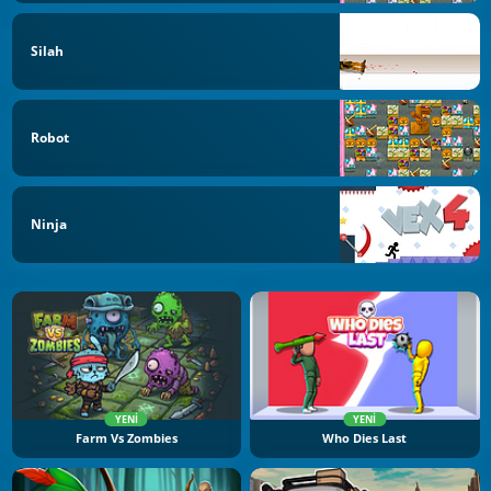
Silah
Robot
Ninja
YENI
YENI
Farm Vs Zombies
Who Dies Last