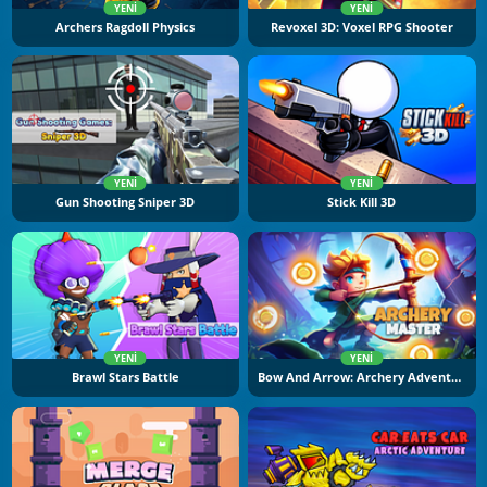
YENI
YENI
Archers Ragdoll Physics
Revoxel 3D: Voxel RPG Shooter
YENI
YENI
Gun Shooting Sniper 3D
Stick Kill 3D
YENI
YENI
Brawl Stars Battle
Bow And Arrow: Archery Adventure