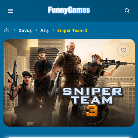
Dövüş
Atış
Sniper Team 3