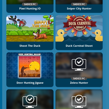
SADECE PC
SADECE PC
Pixel Hunting.IO
Sniper City Hunter
Shoot The Duck
Duck Carnival Shoot
SADECE PC
Deer Hunting Jigsaw
Zebra Hunter