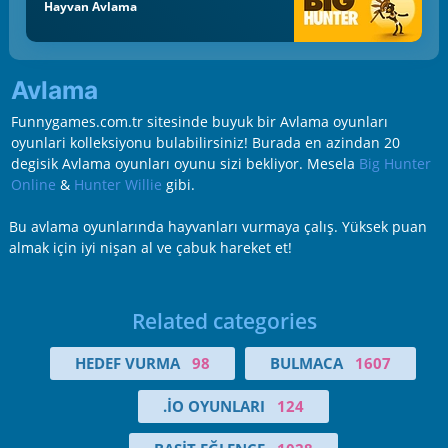
Hayvan Avlama
Avlama
Funnygames.com.tr sitesinde buyuk bir Avlama oyunları
oyunlari kolleksiyonu bulabilirsiniz! Burada en azindan 20
degisik Avlama oyunları oyunu sizi bekliyor. Mesela
Big Hunter
Online
&
Hunter Willie
gibi.
Bu avlama oyunlarında hayvanları vurmaya çalış. Yüksek puan
almak için iyi nişan al ve çabuk hareket et!
Related categories
HEDEF VURMA
98
BULMACA
1607
.IO OYUNLARI
124