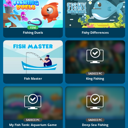
YENI
Fishing Duels
Fishy Differences
SADECE PC
Fish Master
King Fishing
SADECE PC
SADECE PC
My Fish Tank: Aquarium Game
Deep Sea Fishing