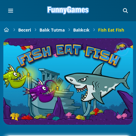
Beceri
Balık Tutma
Balıkcık
Fish Eat Fish