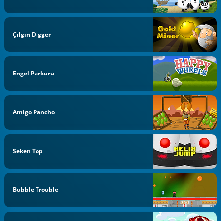
Çılgın Digger
Engel Parkuru
Amigo Pancho
Seken Top
Bubble Trouble