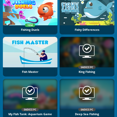
YENI
Fishing Duels
Fishy Differences
SADECE PC
Fish Master
King Fishing
SADECE PC
SADECE PC
My Fish Tank: Aquarium Game
Deep Sea Fishing