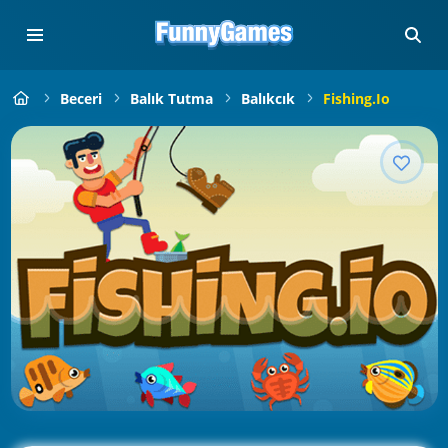
Beceri
Balık Tutma
Balıkcık
Fishing.io