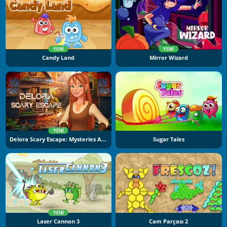
YENI
YENI
Candy Land
Mirror Wizard
YENI
Delora Scary Escape: Mysteries Adventure
Sugar Tales
YENI
Laser Cannon 3
Cam Parçası 2