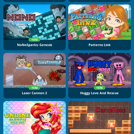
YENI
NoNoSparks: Genesis
Patterns Link
YENI
YENI
Laser Cannon 2
Huggy Love And Rescue