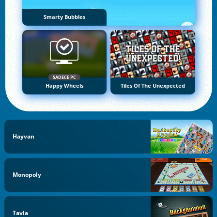
Smarty Bubbles
SADECE PC
Happy Wheels
Tiles Of The Unexpected
Hayvan
Monopoly
Tavla