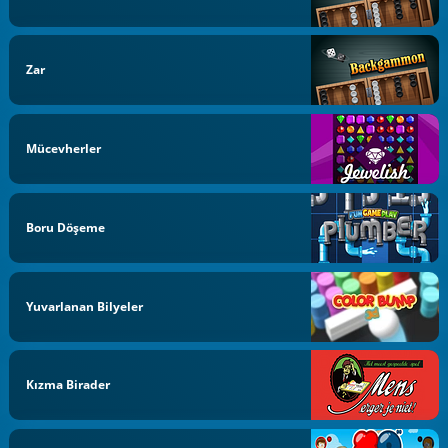
Zar
Mücevherler
Boru Döşeme
Yuvarlanan Bilyeler
Kızma Birader