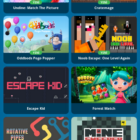
YENI
YENI
Undine: Match The Picture
Cratemage
YENI
YENI
Oddbods Pogo Popper
Noob Escape: One Level Again
Escape Kid
Forest Match