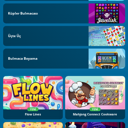
Küpler Bulmacası
Üçte Üç
Bulmaca Boyama
YENI
YENI
Flow Lines
Mahjong Connect Cookware