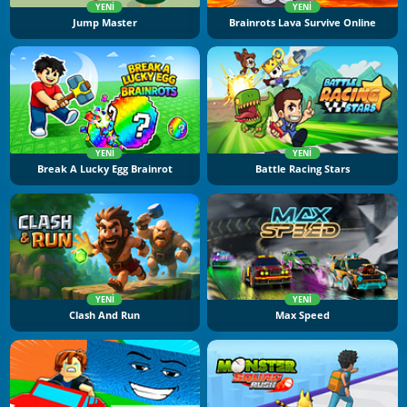
YENI
YENI
Jump Master
Brainrots Lava Survive Online
YENI
YENI
Break A Lucky Egg Brainrot
Battle Racing Stars
YENI
YENI
Clash And Run
Max Speed