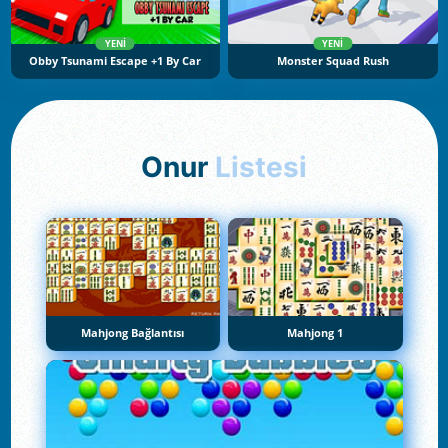
YENI
YENI
Obby Tsunami Escape +1 By Car
Monster Squad Rush
Onur
Listesi
Mahjong Bağlantısı
Mahjong 1