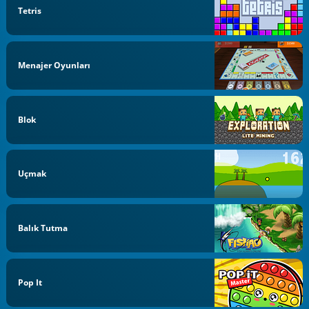
Tetris
Menajer Oyunları
Blok
Uçmak
Balık Tutma
Pop It