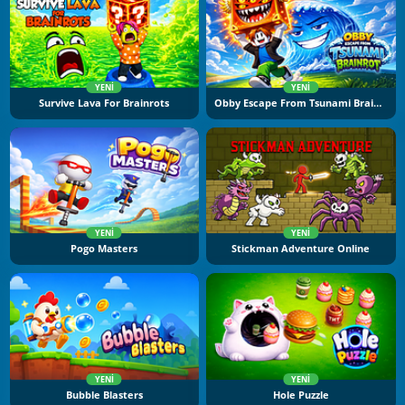
YENI
YENI
Survive Lava For Brainrots
Obby Escape From Tsunami Brainrot
YENI
YENI
Pogo Masters
Stickman Adventure Online
YENI
YENI
Bubble Blasters
Hole Puzzle