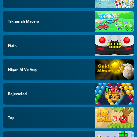
Tıklamalı Macera
Fizik
Nişan Al Ve Atış
Bejeweled
Top