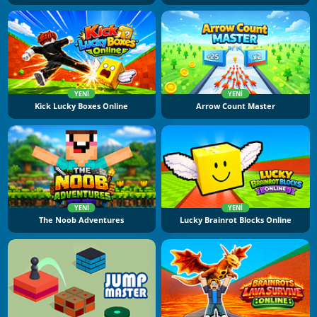
YENI
YENI
Kick Lucky Boxes Online
Arrow Count Master
YENI
YENI
The Noob Adventures
Lucky Brainrot Blocks Online