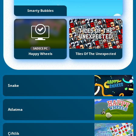
Smarty Bubbles
SADECE PC
Happy Wheels
Tiles Of The Unexpected
Snake
Atlatma
Çiftlik