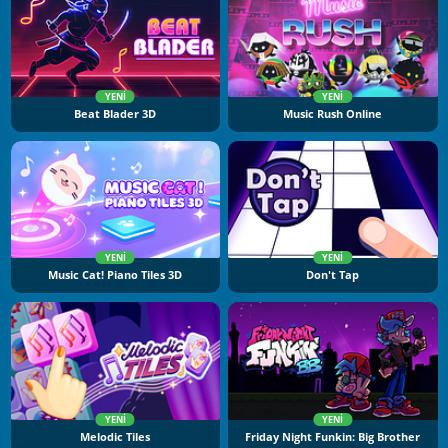
YENI
YENI
Beat Blader 3D
Music Rush Online
YENI
YENI
Music Cat! Piano Tiles 3D
Don't Tap
YENI
YENI
Melodic Tiles
Friday Night Funkin: Big Brother