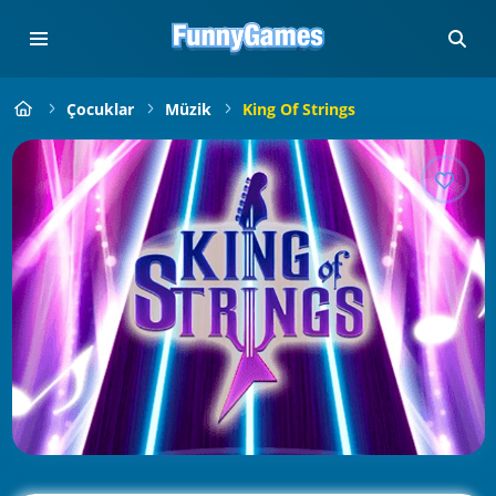
Çocuklar
Müzik
King Of Strings