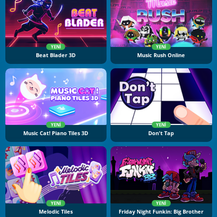
YENI
YENI
Beat Blader 3D
Music Rush Online
YENI
YENI
Music Cat! Piano Tiles 3D
Don't Tap
YENI
YENI
Melodic Tiles
Friday Night Funkin: Big Brother