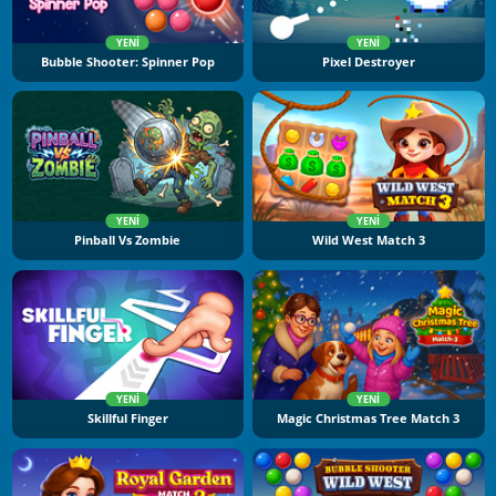
YENI
YENI
Bubble Shooter: Spinner Pop
Pixel Destroyer
YENI
YENI
Pinball Vs Zombie
Wild West Match 3
YENI
YENI
Skillful Finger
Magic Christmas Tree Match 3