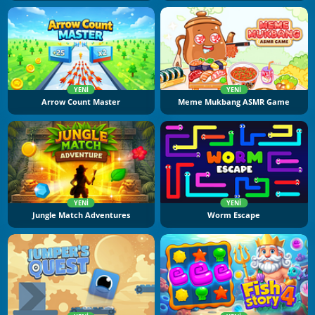
YENI
YENI
Arrow Count Master
Meme Mukbang ASMR Game
YENI
YENI
Jungle Match Adventures
Worm Escape