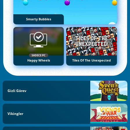
Smarty Bubbles
SADECE PC
Happy Wheels
Tiles Of The Unexpected
Gizli Görev
Vikingler