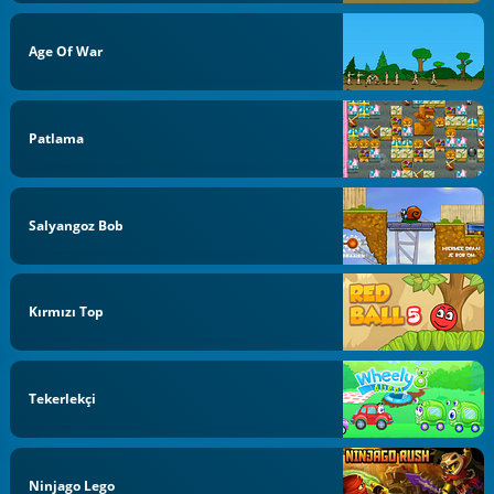
Age Of War
Patlama
Salyangoz Bob
Kırmızı Top
Tekerlekçi
Ninjago Lego