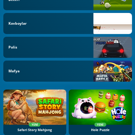
Kovboylar
Polis
Mafya
YENI
YENI
Safari Story Mahjong
Hole Puzzle