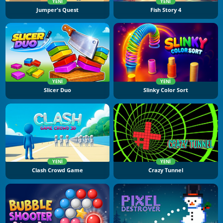
YENI
YENI
Jumper's Quest
Fish Story 4
YENI
YENI
Slicer Duo
Slinky Color Sort
YENI
YENI
Clash Crowd Game
Crazy Tunnel