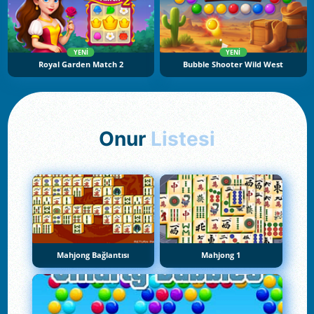
YENI
YENI
Royal Garden Match 2
Bubble Shooter Wild West
Onur
Listesi
Mahjong Bağlantısı
Mahjong 1