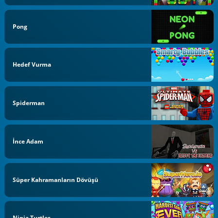
Pong
Hedef Vurma
Spiderman
İnce Adam
Süper Kahramanların Dövüşü
Ninja Turtles