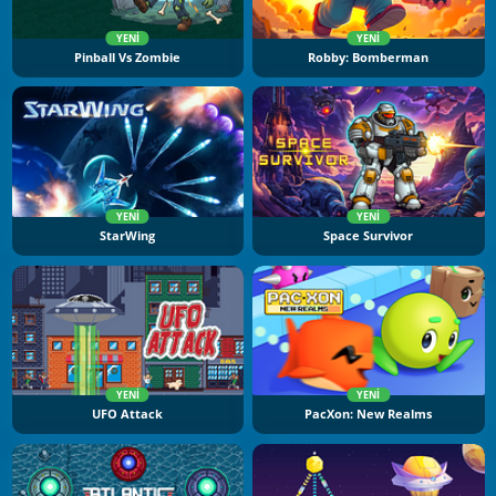
YENI
YENI
Pinball Vs Zombie
Robby: Bomberman
YENI
YENI
StarWing
Space Survivor
YENI
YENI
UFO Attack
PacXon: New Realms