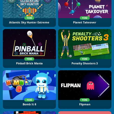
YENI
YENI
Atlantic Sky Hunter Extreme
Planet Takeover
YENI
YENI
Pinball Brick Mania
Penalty Shooters 3
YENI
YENI
Bomb It 8
Flipman