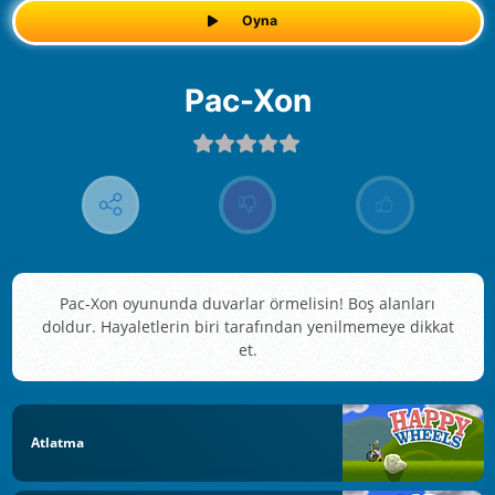
Oyna
Pac-Xon
Pac-Xon oyununda duvarlar örmelisin! Boş alanları
doldur. Hayaletlerin biri tarafından yenilmemeye dikkat
et.
Atlatma