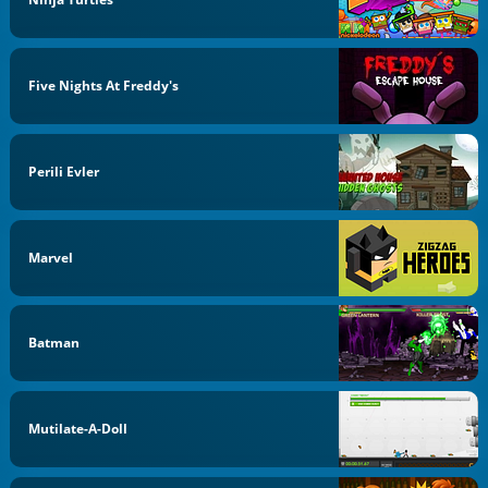
Five Nights At Freddy's
Perili Evler
Marvel
Batman
Mutilate-A-Doll