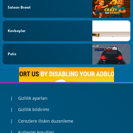
Saloon Brawl
Kovboylar
Polis
Gizlilik ayarları
Gizlilik bildirimi
Cerezlere iliskin duzenleme
Kullanim kosullari