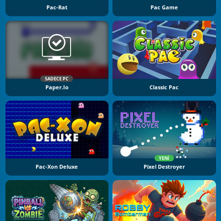
Pac-Rat
Pac Game
SADECE PC
Paper.io
Classic Pac
YENI
Pac-Xon Deluxe
Pixel Destroyer