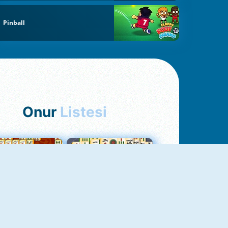
Pinball
Onur
Listesi
hjong Bağlantısı
Mahjong 1