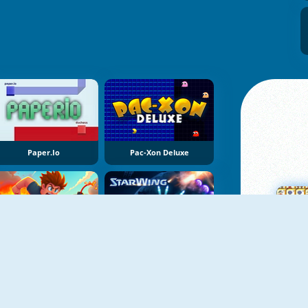
Paper.io
Pac-Xon Deluxe
YENI
YENI
Robby: Bomberman
StarWing
Ma