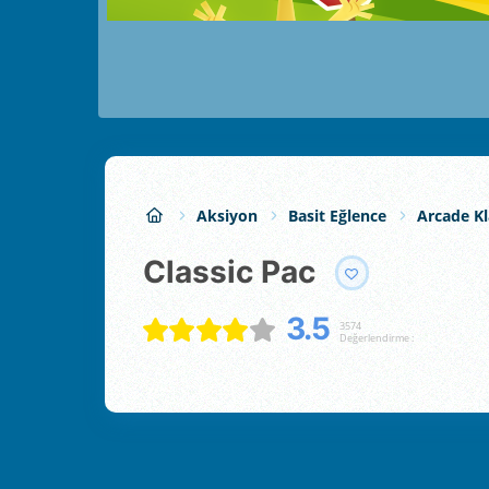
Aksiyon
Basit Eğlence
Arcade Kl
Classic Pac
3.5
3574
Değerlendirme :