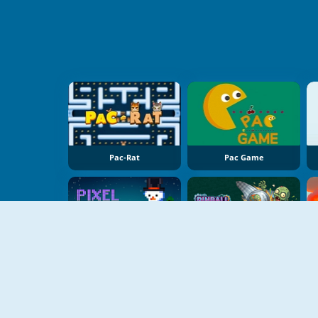
Pac-Rat
Pac Game
YENI
YENI
Pixel Destroyer
Pinball Vs Zombie