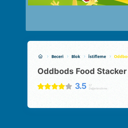
Beceri
Blok
İstifleme
Oddbod
Oddbods Food Stacker
3.5
57
Değerlendirme :