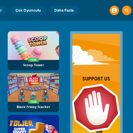
r
Çok Oyunculu
Daha Fazla
YENI
Scoop Tower
YENI
Black Friday Stacker