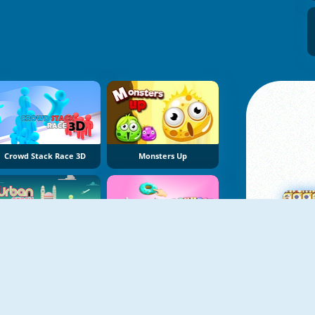
Crowd Stack Race 3D
Monsters Up
YENI
YENI
Urban Stack
Donhoop Stack
Ma