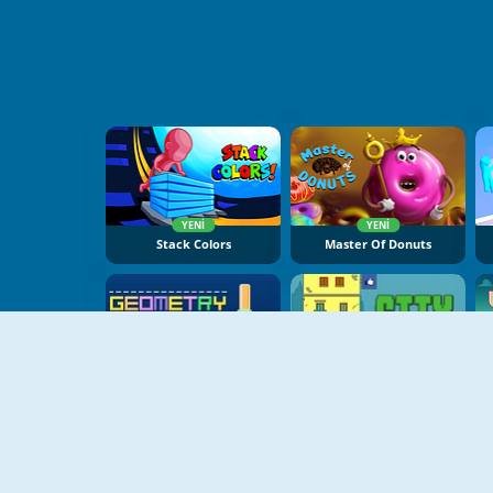
YENI
YENI
Stack Colors
Master Of Donuts
Geometry Tower
City Blocks