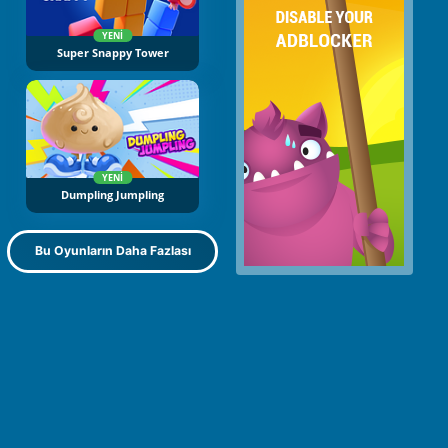
YENI
Super Snappy Tower
YENI
Dumpling Jumpling
Bu Oyunların Daha Fazlası