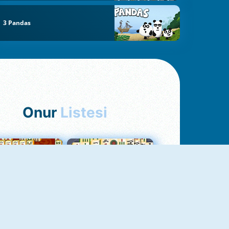
3 Pandas
Onur
Listesi
hjong Bağlantısı
Mahjong 1