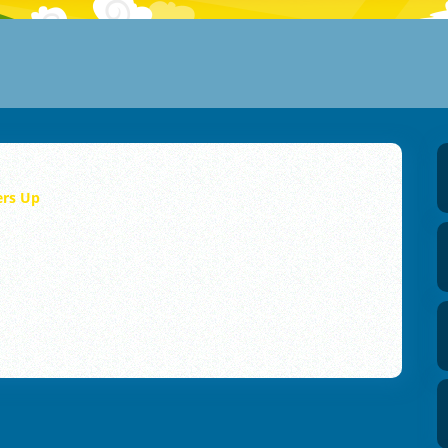
rs Up