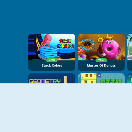
YENI
YENI
Stack Colors
Master Of Donuts
Geometry Tower
City Blocks