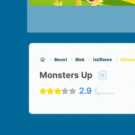
Beceri
Blok
İstifleme
Monste
Monsters Up
2.9
40
Değerlendirme :