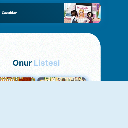
Çocuklar
Onur
Listesi
hjong Bağlantısı
Mahjong 1