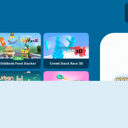
YENI
Oddbods Food Stacker
Crowd Stack Race 3D
YENI
YENI
Urban Stack
Donhoop Stack
Ma