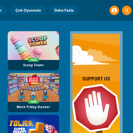
r
Çok Oyunculu
Daha Fazla
YENI
Scoop Tower
YENI
Black Friday Stacker