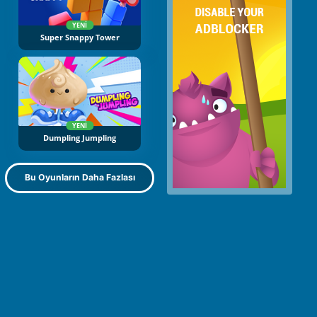
YENI
Super Snappy Tower
YENI
Dumpling Jumpling
Bu Oyunların Daha Fazlası