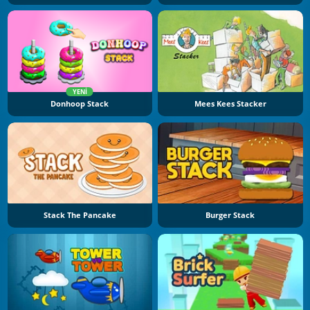
YENI
Donhoop Stack
Mees Kees Stacker
Stack The Pancake
Burger Stack