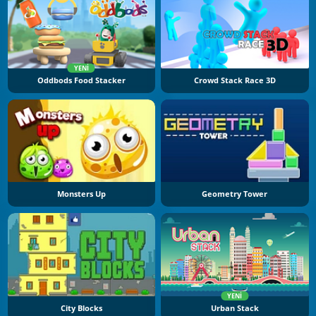
YENI
Oddbods Food Stacker
Crowd Stack Race 3D
Monsters Up
Geometry Tower
YENI
City Blocks
Urban Stack