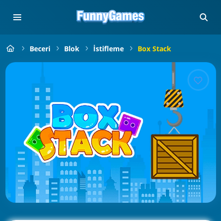
Beceri
Blok
İstifleme
Box Stack