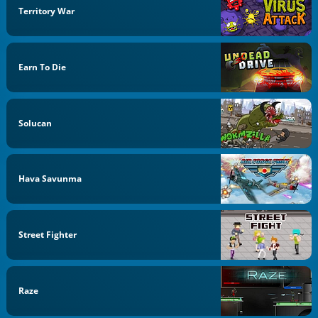
Territory War
Earn To Die
Solucan
Hava Savunma
Street Fighter
Raze