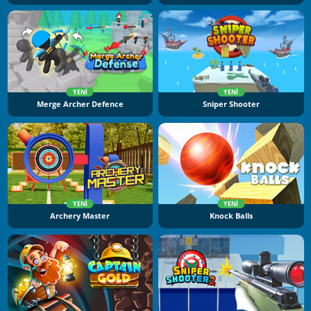
YENI
YENI
Merge Archer Defence
Sniper Shooter
YENI
YENI
Archery Master
Knock Balls