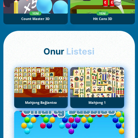
YENI
YENI
Count Master 3D
Hit Cans 3D
Onur
Listesi
Mahjong Bağlantısı
Mahjong 1