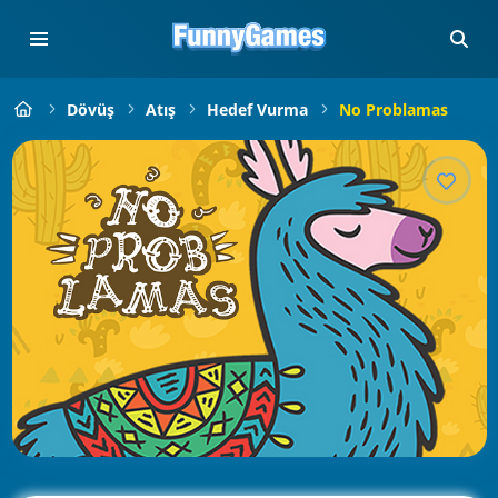
Dövüş
Atış
Hedef Vurma
No Problamas