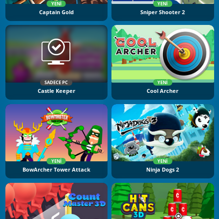
YENI
YENI
Captain Gold
Sniper Shooter 2
SADECE PC
YENI
Castle Keeper
Cool Archer
YENI
YENI
BowArcher Tower Attack
Ninja Dogs 2