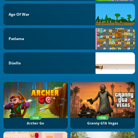
Age Of War
Patlama
Düello
YENI
YENI
Archer Go
Granny GTA Vegas