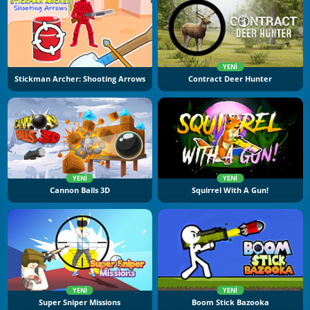
YENI
Stickman Archer: Shooting Arrows
Contract Deer Hunter
YENI
YENI
Cannon Balls 3D
Squirrel With A Gun!
YENI
YENI
Super Sniper Missions
Boom Stick Bazooka