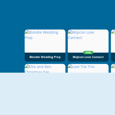
YENI
Blondie Wedding Prep
Mojicon Love Connect
YENI
YENI
Ellie And Ben Christmas Eve
Love Tile Trio