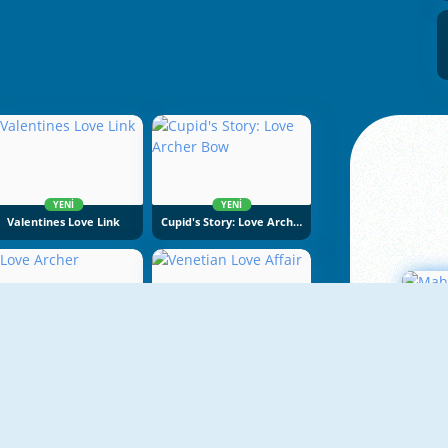
YENI
YENI
Valentines Love Link
Cupid's Story: Love Archer Bow
YENI
YENI
Love Archer
Venetian Love Affair
Ma