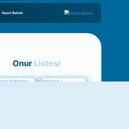
Hazel Bebek
Onur
Listesi
hjong Bağlantısı
Mahjong 1