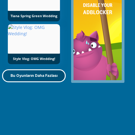
Tiana Spring Green Wedding
Style Vlog: OMG Wedding!
Bu Oyunların Daha Fazlası