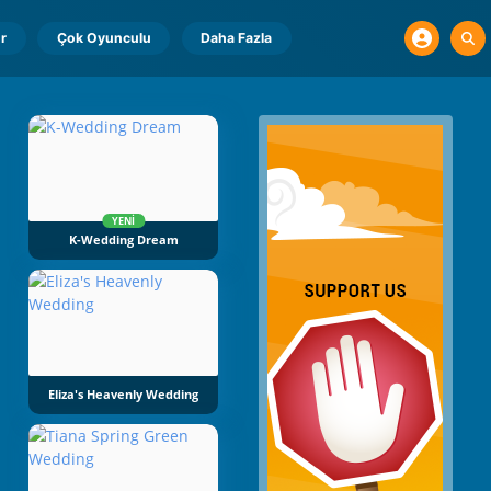
r
Çok Oyunculu
Daha Fazla
YENI
K-Wedding Dream
Eliza's Heavenly Wedding