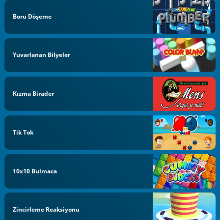
Boru Döşeme
Yuvarlanan Bilyeler
Kızma Birader
Tik Tok
10x10 Bulmaca
Zincirleme Reaksiyonu