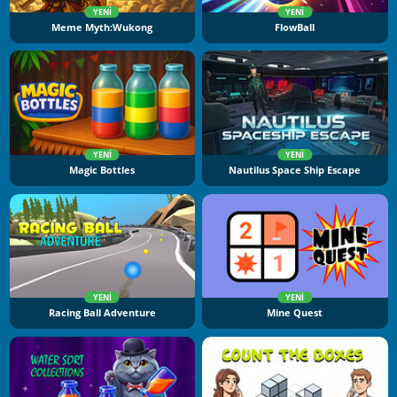
YENI
YENI
Meme Myth:Wukong
FlowBall
YENI
YENI
Magic Bottles
Nautilus Space Ship Escape
YENI
YENI
Racing Ball Adventure
Mine Quest