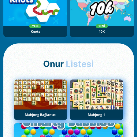
YENI
YENI
Knots
10K
Onur
Listesi
Mahjong Bağlantısı
Mahjong 1