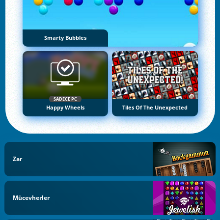
Smarty Bubbles
SADECE PC
Happy Wheels
Tiles Of The Unexpected
Zar
Mücevherler