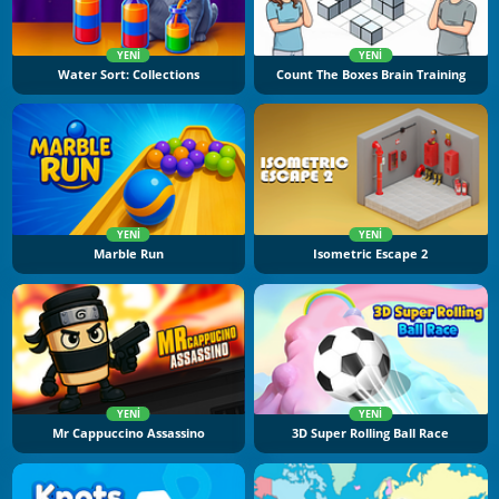
YENI
YENI
Water Sort: Collections
Count The Boxes Brain Training
YENI
YENI
Marble Run
Isometric Escape 2
YENI
YENI
Mr Cappuccino Assassino
3D Super Rolling Ball Race