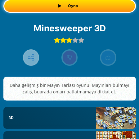
Oyna
Minesweeper 3D
Daha gelişmiş bir Mayın Tarlası oyunu. Mayınları bulmayı
çalış, buarada onları patlatmamaya dikkat et.
3D