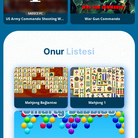
SADECE PC
US Army Commando Shooting Warzone
War Gun Commando
Onur
Listesi
Mahjong Bağlantısı
Mahjong 1