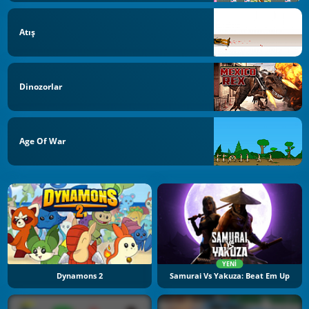
Atış
Dinozorlar
Age Of War
YENI
Dynamons 2
Samurai Vs Yakuza: Beat Em Up