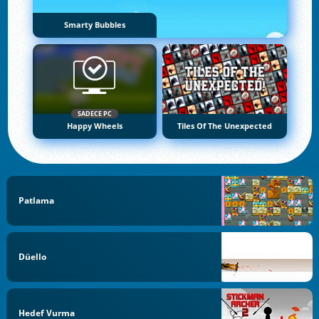
Smarty Bubbles
SADECE PC
Happy Wheels
Tiles Of The Unexpected
Patlama
Düello
Hedef Vurma