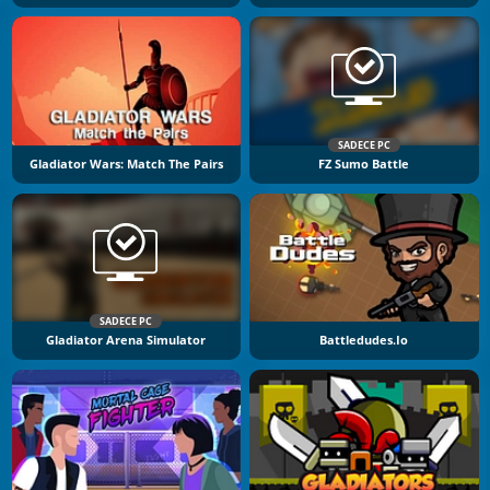
SADECE PC
Gladiator Wars: Match The Pairs
FZ Sumo Battle
SADECE PC
Gladiator Arena Simulator
Battledudes.io