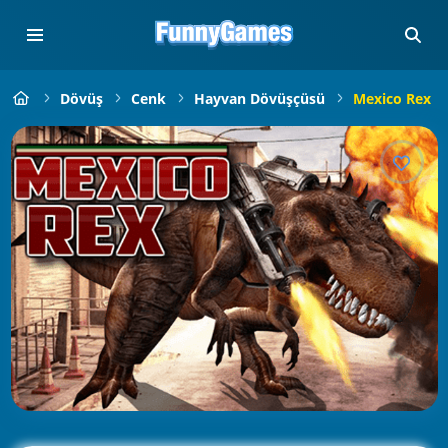
Dövüş
Cenk
Hayvan Dövüşçüsü
Mexico Rex