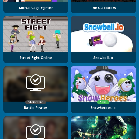
Mortal Cage Fighter
The Gladiators
Street Fight Online
Snowball.io
SADECE PC
YENI
Battle Pirates
Snowheroes.io