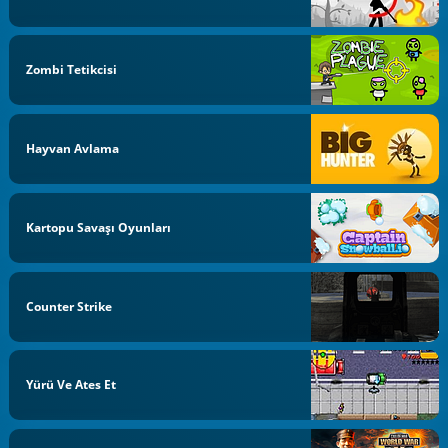
Zombi Tetikcisi
Hayvan Avlama
Kartopu Savaşı Oyunları
Counter Strike
Yürü Ve Ates Et