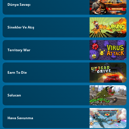
Dünya Savaşı
Sinekler Ve Atış
Territory War
Earn To Die
Solucan
Hava Savunma