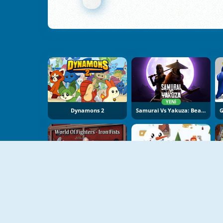
YENI
Dynamons 2
Samurai Vs Yakuza: Beat Em Up
YENI
World Of Fighters: Iron Fists
Snow Battle