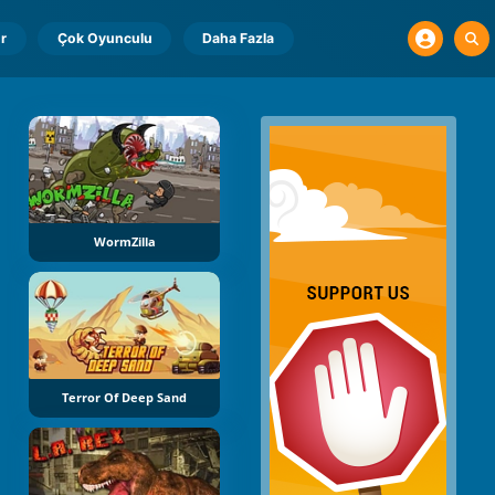
r
Çok Oyunculu
Daha Fazla
WormZilla
Terror Of Deep Sand