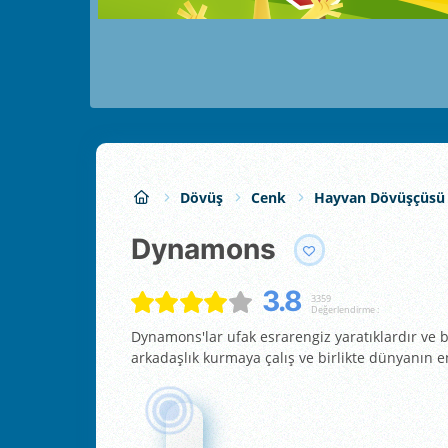
Dövüş
Cenk
Hayvan Dövüşçüsü
Dynamons
3.8
3359
Değerlendirme :
Dynamons'lar ufak esrarengiz yaratıklardır ve b
arkadaşlık kurmaya çalış ve birlikte dünyanın en