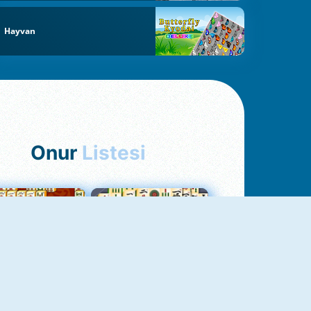
Hayvan
Onur
Listesi
hjong Bağlantısı
Mahjong 1