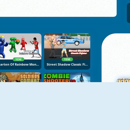
YENI
YENI
Garten Of Rainbow Monsters
Street Shadow Classic Fighter
Soldiers Combat
Zombie Shooter 2D
Ma