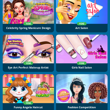
YENI
YENI
Celebrity Spring Manicure Design
Art Salon
YENI
YENI
Eye Art Perfect Makeup Artist
Girls Nail Salon
YENI
Funny Angela Haircut
Fashion Competition