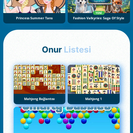
YENI
Princess Summer Tans
Fashion Valkyries: Saga Of Style
Onur
Listesi
Mahjong Bağlantısı
Mahjong 1