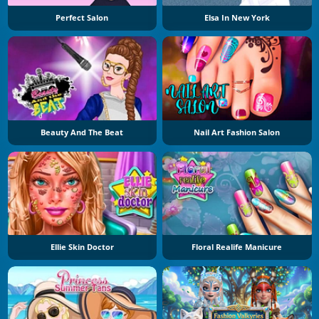
Perfect Salon
Elsa In New York
Beauty And The Beat
Nail Art Fashion Salon
Ellie Skin Doctor
Floral Realife Manicure