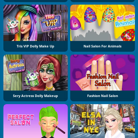
Tris VIP Dolly Make Up
Nail Salon For Animals
Sery Actress Dolly Makeup
Fashion Nail Salon