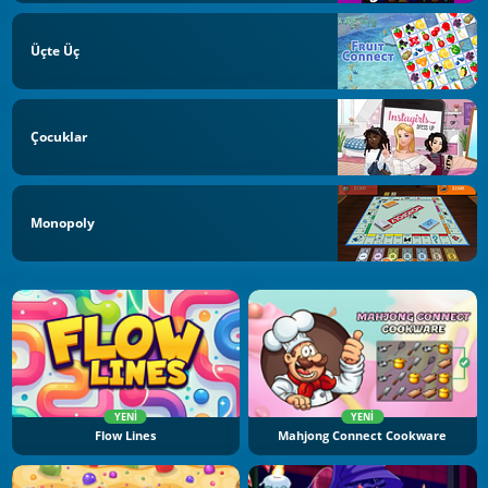
Üçte Üç
Çocuklar
Monopoly
YENI
YENI
Flow Lines
Mahjong Connect Cookware