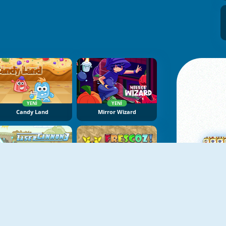
YENI
YENI
Candy Land
Mirror Wizard
YENI
Laser Cannon 3
Cam Parçası 2
Ma