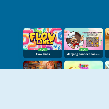
YENI
YENI
Flow Lines
Mahjong Connect Cookware
YENI
Delora Scary Escape: Mysteries Adventure
Sugar Tales