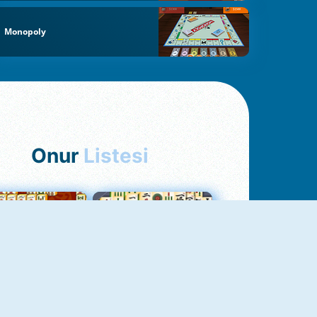
Monopoly
Onur
Listesi
hjong Bağlantısı
Mahjong 1