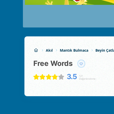
Akıl
Mantık Bulmaca
Beyin Çatl
Free Words
3.5
121
Değerlendirme :