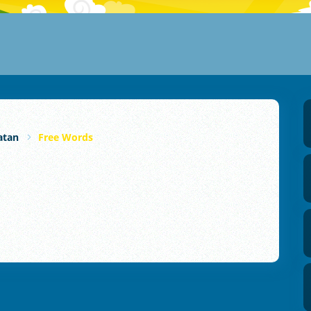
atan
Free Words