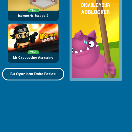
YENI
Isometric Escape 2
YENI
Mr Cappuccino Assassino
Bu Oyunların Daha Fazlası