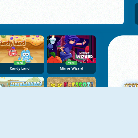
YENI
YENI
Candy Land
Mirror Wizard
YENI
Laser Cannon 3
Cam Parçası 2
Ma