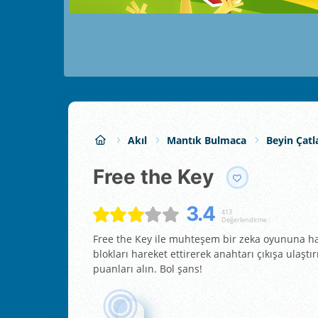
Akıl
Mantık Bulmaca
Beyin Çatl
Free the Key
3.4
413
Değerlendirme :
Free the Key ile muhteşem bir zeka oyununa ha
blokları hareket ettirerek anahtarı çıkışa ulaş
puanları alın. Bol şans!