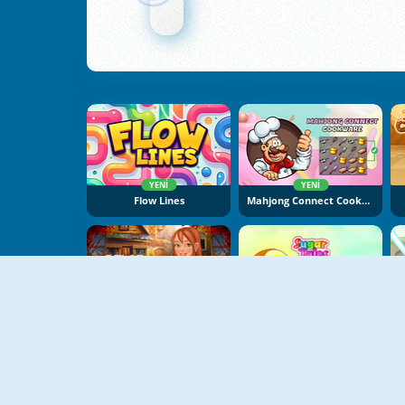
YENI
YENI
Flow Lines
Mahjong Connect Cookware
YENI
Delora Scary Escape: Mysteries Adventure
Sugar Tales