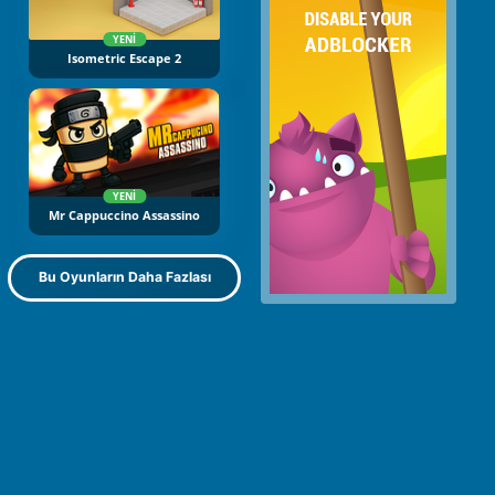
YENI
Isometric Escape 2
YENI
Mr Cappuccino Assassino
Bu Oyunların Daha Fazlası