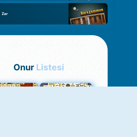
Zar
Onur
Listesi
hjong Bağlantısı
Mahjong 1