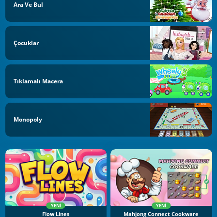
Ara Ve Bul
Çocuklar
Tıklamalı Macera
Monopoly
YENI
YENI
Flow Lines
Mahjong Connect Cookware