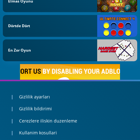
Elmas Oyunu
Dörtde Dört
En Zor Oyun
Gizlilik ayarları
Gizlilik bildirimi
Cerezlere iliskin duzenleme
Kullanim kosullari