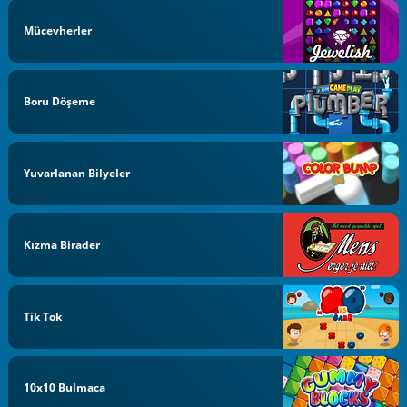
Mücevherler
Boru Döşeme
Yuvarlanan Bilyeler
Kızma Birader
Tik Tok
10x10 Bulmaca