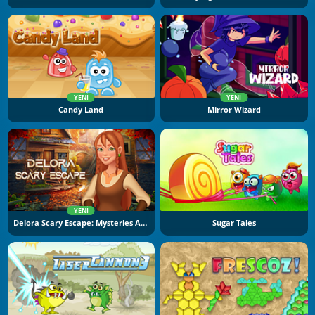
YENI
YENI
Candy Land
Mirror Wizard
YENI
Delora Scary Escape: Mysteries Adventure
Sugar Tales