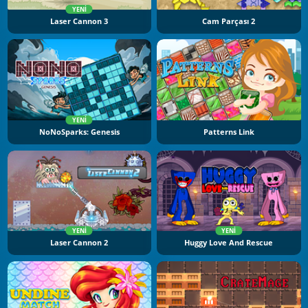
YENI
Laser Cannon 3
Cam Parçası 2
YENI
NoNoSparks: Genesis
Patterns Link
YENI
YENI
Laser Cannon 2
Huggy Love And Rescue