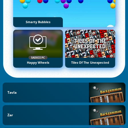
Smarty Bubbles
SADECE PC
Happy Wheels
Tiles Of The Unexpected
Tavla
Zar