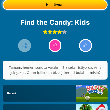
Oyna
Find the Candy: Kids
Tamam, hemen sonuca varalım. Biz şeker istiyoruz. Ama
çok şeker. Onun içiiin sen bize şekerleri bulabilirmisin?
Beceri