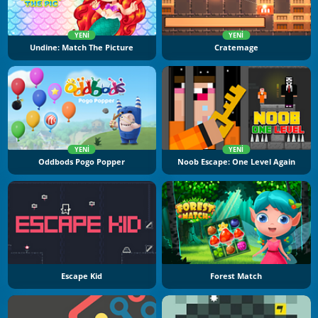
YENI
YENI
Undine: Match The Picture
Cratemage
YENI
YENI
Oddbods Pogo Popper
Noob Escape: One Level Again
Escape Kid
Forest Match