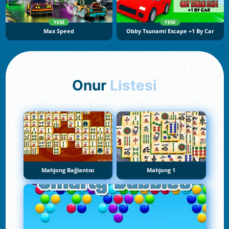
YENI
YENI
Max Speed
Obby Tsunami Escape +1 By Car
Onur
Listesi
Mahjong Bağlantısı
Mahjong 1