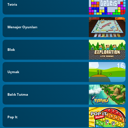
Tetris
Menajer Oyunları
Blok
Uçmak
Balık Tutma
Pop It