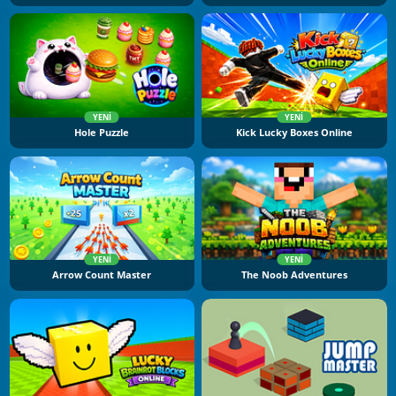
YENI
YENI
Hole Puzzle
Kick Lucky Boxes Online
YENI
YENI
Arrow Count Master
The Noob Adventures