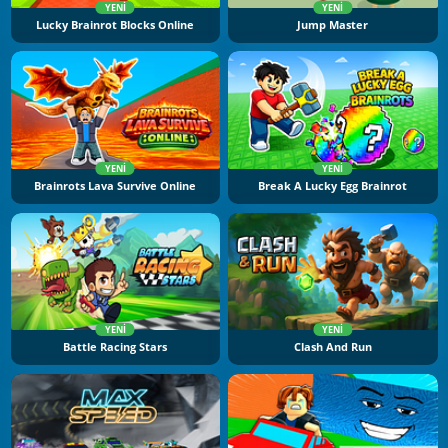
YENI
YENI
Lucky Brainrot Blocks Online
Jump Master
YENI
YENI
Brainrots Lava Survive Online
Break A Lucky Egg Brainrot
YENI
YENI
Battle Racing Stars
Clash And Run