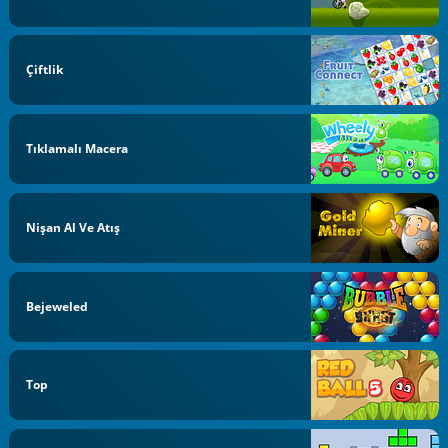
Çiftlik
Tıklamalı Macera
Nişan Al Ve Atış
Bejeweled
Top