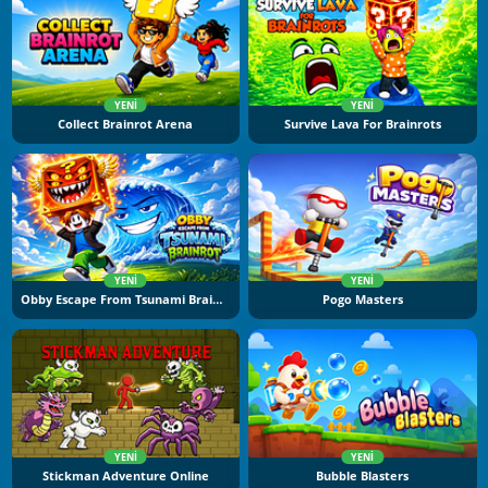
YENI
YENI
Collect Brainrot Arena
Survive Lava For Brainrots
YENI
YENI
Obby Escape From Tsunami Brainrot
Pogo Masters
YENI
YENI
Stickman Adventure Online
Bubble Blasters