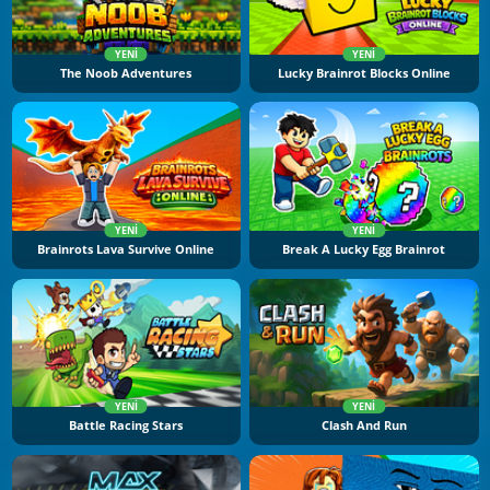
YENI
YENI
The Noob Adventures
Lucky Brainrot Blocks Online
YENI
YENI
Brainrots Lava Survive Online
Break A Lucky Egg Brainrot
YENI
YENI
Battle Racing Stars
Clash And Run