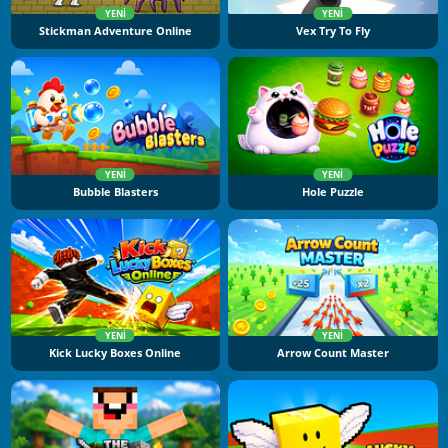
YENI
YENI
Stickman Adventure Online
Vex Try To Fly
YENI
YENI
Bubble Blasters
Hole Puzzle
YENI
YENI
Kick Lucky Boxes Online
Arrow Count Master