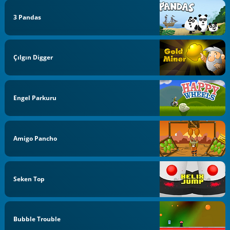
3 Pandas
Çılgın Digger
Engel Parkuru
Amigo Pancho
Seken Top
Bubble Trouble