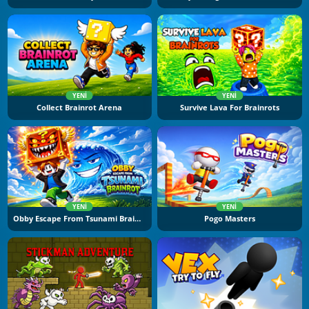
YENI
YENI
Collect Brainrot Arena
Survive Lava For Brainrots
YENI
YENI
Obby Escape From Tsunami Brainrot
Pogo Masters