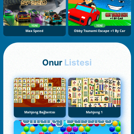
YENI
YENI
Max Speed
Obby Tsunami Escape +1 By Car
Onur
Listesi
Mahjong Bağlantısı
Mahjong 1