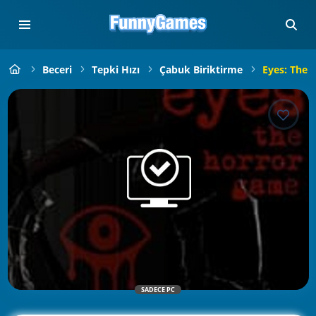
Beceri
Tepki Hızı
Çabuk Biriktirme
Eyes: The 
SADECE PC