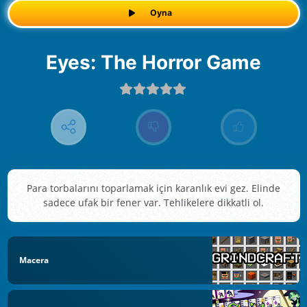
Oyna
Eyes: The Horror Game
Para torbalarını toparlamak için karanlık evi gez. Elinde
sadece ufak bir fener var. Tehlikelere dikkatli ol.
Macera