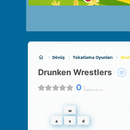
Dövüş
Tokatlama Oyunları
Drun
Drunken Wrestlers
0
0
Değerlendirme :
w
a
s
d