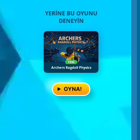
YERINE BU OYUNU
DENEYIN
YENI
Archers Ragdoll Physics
OYNA!