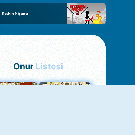
Keskin Nişancı
Onur
Listesi
hjong Bağlantısı
Mahjong 1