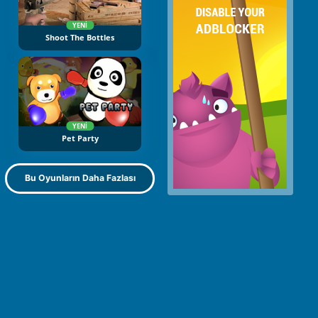
YENI
Shoot The Bottles
YENI
Pet Party
Bu Oyunların Daha Fazlası