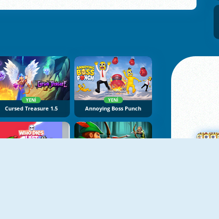
YENI
YENI
Cursed Treasure 1.5
Annoying Boss Punch
YENI
YENI
Who Dies Last
Robin Hood Archer
Ma