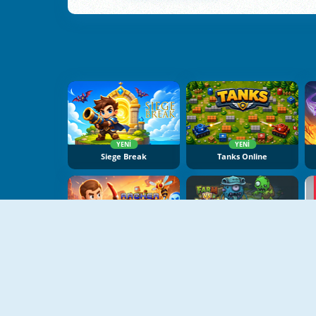
YENI
YENI
Siege Break
Tanks Online
YENI
YENI
Archer Dungeon Hero
Farm Vs Zombies