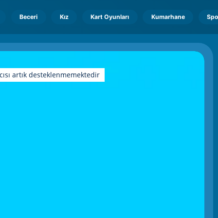
Beceri
Kız
Kart Oyunları
Kumarhane
Spo
cısı artık desteklenmemektedir