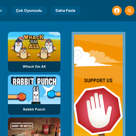
r
Çok Oyunculu
Daha Fazla
Whack Em All
Rabbit Punch