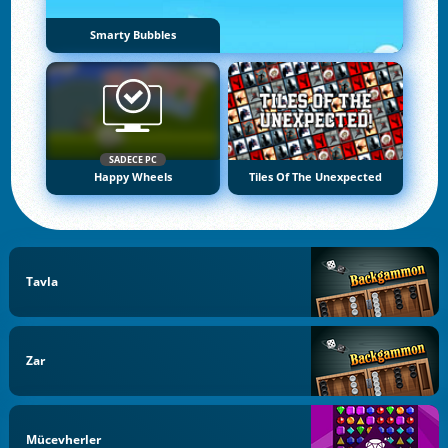
Smarty Bubbles
SADECE PC
Happy Wheels
Tiles Of The Unexpected
Tavla
Zar
Mücevherler