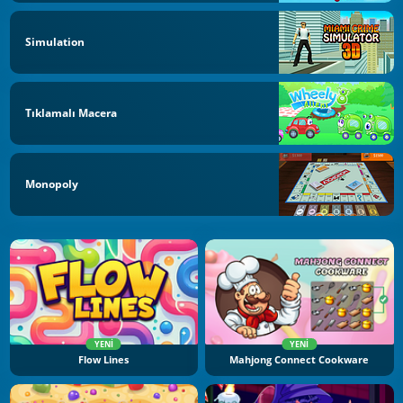
Simulation
Tıklamalı Macera
Monopoly
YENI
YENI
Flow Lines
Mahjong Connect Cookware