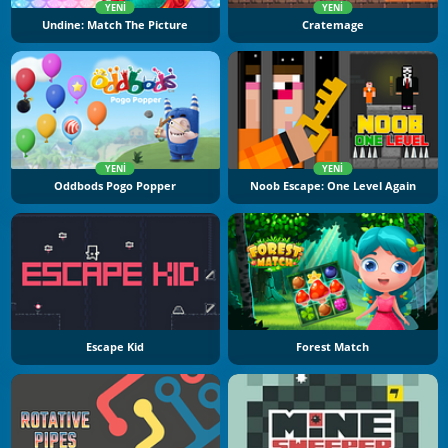
YENI
YENI
Undine: Match The Picture
Cratemage
YENI
YENI
Oddbods Pogo Popper
Noob Escape: One Level Again
Escape Kid
Forest Match