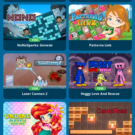
YENI
NoNoSparks: Genesis
Patterns Link
YENI
YENI
Laser Cannon 2
Huggy Love And Rescue