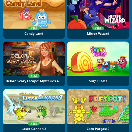
YENI
YENI
Candy Land
Mirror Wizard
YENI
Delora Scary Escape: Mysteries Adventure
Sugar Tales
YENI
Laser Cannon 3
Cam Parçası 2